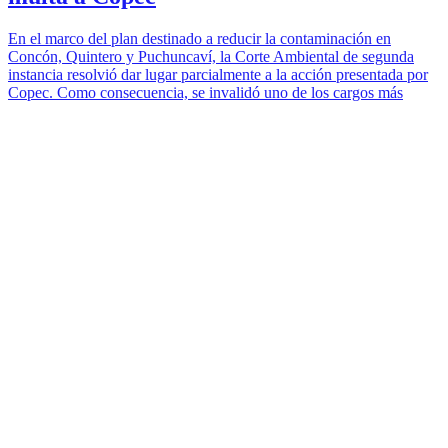
En el marco del plan destinado a reducir la contaminación en
Concón, Quintero y Puchuncaví, la Corte Ambiental de segunda
instancia resolvió dar lugar parcialmente a la acción presentada por
Copec. Como consecuencia, se invalidó uno de los cargos más