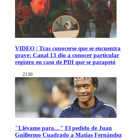
VIDEO | Tras conocerse que se encuentra
grave: Canal 13 dio a conocer particular
registro en caso de PDI que se parapetó
2130
"Llévame para…" El pedido de Juan
Guillermo Cuadrado a Matías Fernández