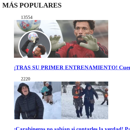
MÁS POPULARES
13554
¡TRAS SU PRIMER ENTRENAMIENTO! Cuerpo Téc
2220
¡Carabineros no sabían si contarles la verdad! P