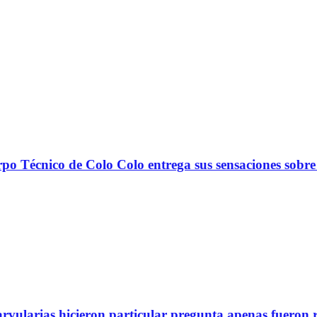
nico de Colo Colo entrega sus sensaciones sobre
arvularias hicieron particular pregunta apenas fueron 