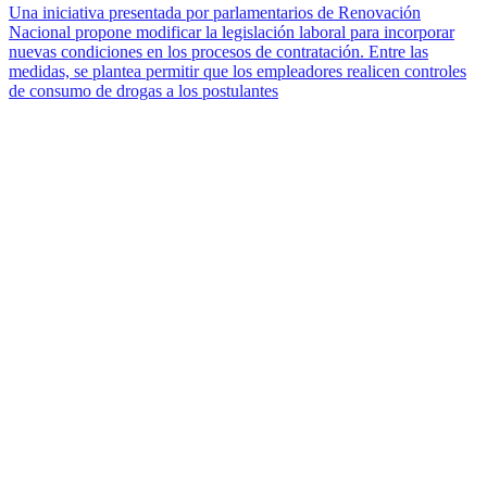
Una iniciativa presentada por parlamentarios de Renovación
Nacional propone modificar la legislación laboral para incorporar
nuevas condiciones en los procesos de contratación. Entre las
medidas, se plantea permitir que los empleadores realicen controles
de consumo de drogas a los postulantes