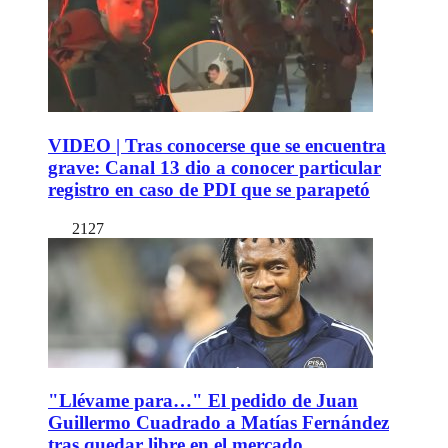
VIDEO | Tras conocerse que se encuentra
grave: Canal 13 dio a conocer particular
registro en caso de PDI que se parapetó
2127
"Llévame para…" El pedido de Juan
Guillermo Cuadrado a Matías Fernández
tras quedar libre en el mercado