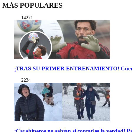
MÁS POPULARES
14271
¡TRAS SU PRIMER ENTRENAMIENTO! Cuerpo Téc
2234
¡Carabineros no sabían si contarles la verdad! P