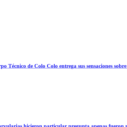
nico de Colo Colo entrega sus sensaciones sobre
arvularias hicieron particular pregunta apenas fueron 