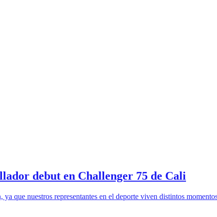
lador debut en Challenger 75 de Cali
n, ya que nuestros representantes en el deporte viven distintos moment