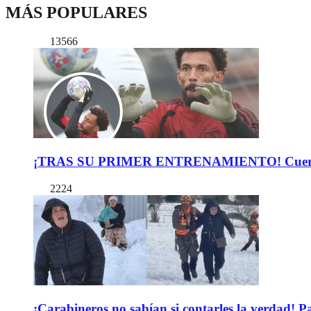
MÁS POPULARES
13566
¡TRAS SU PRIMER ENTRENAMIENTO! Cuerpo Téc
2224
¡Carabineros no sabían si contarles la verdad! P