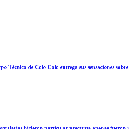
nico de Colo Colo entrega sus sensaciones sobre
arvularias hicieron particular pregunta apenas fueron 