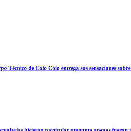
nico de Colo Colo entrega sus sensaciones sobre
arvularias hicieron particular pregunta apenas fueron 