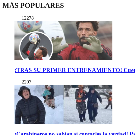
MÁS POPULARES
12278
¡TRAS SU PRIMER ENTRENAMIENTO! Cuerpo Téc
2207
¡Carabineros no sabían si contarles la verdad! P