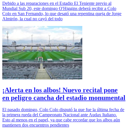
Debido a las reparaciones en el Estadio El Teniente previo al
Mundial Sub 20, este domingo O'Higgins deberá recibir a Colo
Colo en San Fernando, lo que desató una repentina queja de Jorge
Almirón, la cual no cayó del todo
¡Alerta en los albos! Nuevo recital pone
en peligro cancha del estadio monumental
El pasado domingo, Colo Colo disputó la que fue la última fecha de
la primera rueda del Campeonato Nacional ante Audax Italiano.
Esto al menos en el papel, ya que cabe recordar que los albos aún
mantienen dos encuentros pendientes