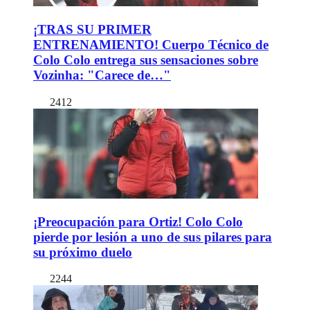
¡TRAS SU PRIMER
ENTRENAMIENTO! Cuerpo Técnico de
Colo Colo entrega sus sensaciones sobre
Vozinha: "Carece de…"
2412
¡Preocupación para Ortiz! Colo Colo
pierde por lesión a uno de sus pilares para
su próximo duelo
2244