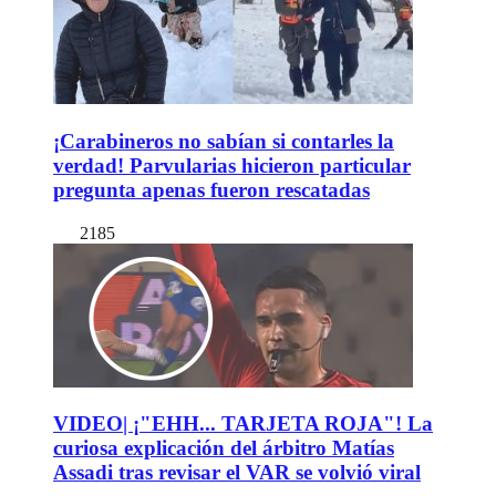
¡Carabineros no sabían si contarles la
verdad! Parvularias hicieron particular
pregunta apenas fueron rescatadas
2185
VIDEO| ¡"EHH... TARJETA ROJA"! La
curiosa explicación del árbitro Matías
Assadi tras revisar el VAR se volvió viral