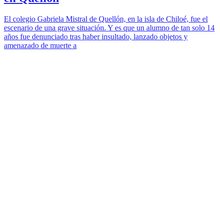
El colegio Gabriela Mistral de Quellón, en la isla de Chiloé, fue el
escenario de una grave situación. Y es que un alumno de tan solo 14
años fue denunciado tras haber insultado, lanzado objetos y
amenazado de muerte a