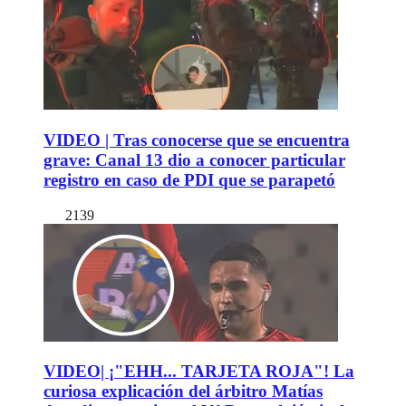
VIDEO | Tras conocerse que se encuentra
grave: Canal 13 dio a conocer particular
registro en caso de PDI que se parapetó
2139
VIDEO| ¡"EHH... TARJETA ROJA"! La
curiosa explicación del árbitro Matías