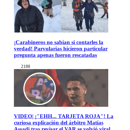
¡Carabineros no sabían si contarles la
verdad! Parvularias hicieron particular
pregunta apenas fueron rescatadas
2188
VIDEO| ¡"EHH... TARJETA ROJA"! La
curiosa explicación del árbitro Matías
Assadi tras revisar el VAR se volvió viral