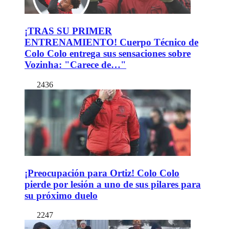
¡TRAS SU PRIMER
ENTRENAMIENTO! Cuerpo Técnico de
Colo Colo entrega sus sensaciones sobre
Vozinha: "Carece de…"
2436
¡Preocupación para Ortiz! Colo Colo
pierde por lesión a uno de sus pilares para
su próximo duelo
2247