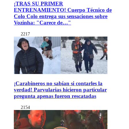
¡TRAS SU PRIMER
ENTRENAMIENTO! Cuerpo Técnico de
Colo Colo entrega sus sensaciones sobre
Vozinha: "Carece de…"
2217
¡Carabineros no sabían si contarles la
verdad! Parvularias hicieron particular
pregunta apenas fueron rescatadas
2154