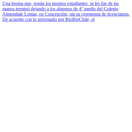
Una broma que, según los propios estudiantes, se les fue de las
manos terminó dejando a los alumnos de 4° medio del Colegio
Almondale Lomas, en Concepción, sin su ceremonia de licenciatura.
De acuerdo con lo informado por BioBioChile, el