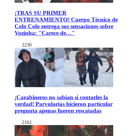
¡TRAS SU PRIMER
ENTRENAMIENTO! Cuerpo Técnico de
Colo Colo entrega sus sensaciones sobre
Vozinha: "Carece de…"
2230
¡Carabineros no sabían si contarles la
verdad! Parvularias hicieron particular
pregunta apenas fueron rescatadas
2162