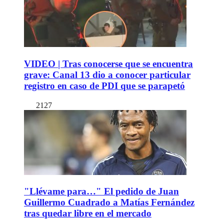
VIDEO | Tras conocerse que se encuentra
grave: Canal 13 dio a conocer particular
registro en caso de PDI que se parapetó
2127
"Llévame para…" El pedido de Juan
Guillermo Cuadrado a Matías Fernández
tras quedar libre en el mercado