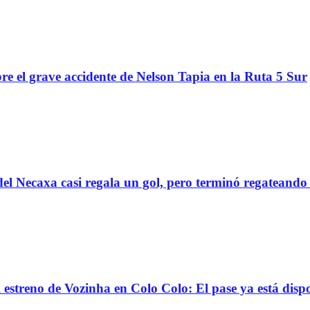
re el grave accidente de Nelson Tapia en la Ruta 5 Sur
el Necaxa casi regala un gol, pero terminó regatean
reno de Vozinha en Colo Colo: El pase ya está dispo