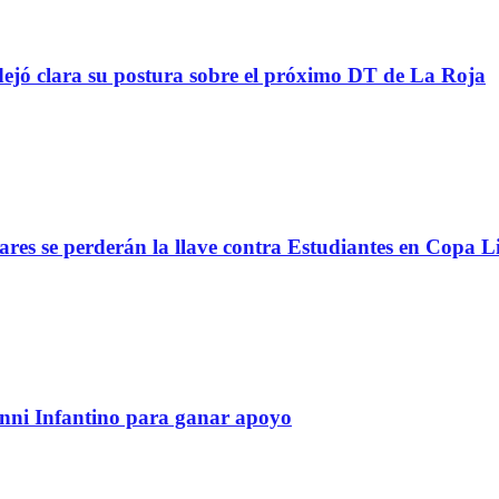
ejó clara su postura sobre el próximo DT de La Roja
lares se perderán la llave contra Estudiantes en Copa L
anni Infantino para ganar apoyo