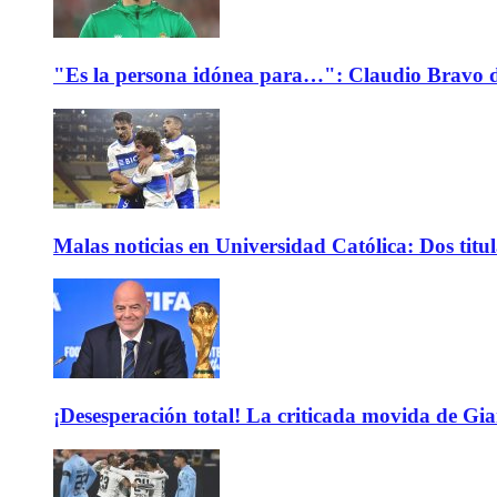
"Es la persona idónea para…": Claudio Bravo d
Malas noticias en Universidad Católica: Dos titu
¡Desesperación total! La criticada movida de Gi