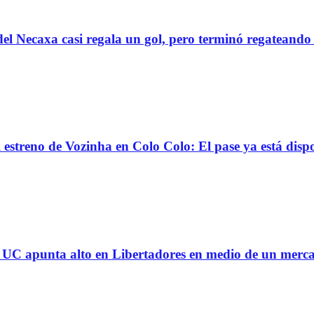
el Necaxa casi regala un gol, pero terminó regatean
reno de Vozinha en Colo Colo: El pase ya está dispo
 la UC apunta alto en Libertadores en medio de un mer