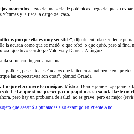
lejos momentos
luego de una serie de polémicas luego de que su exparej
 víctimas y la fiscal a cargo del caso.
nflictos porque ella es muy sensible”
, dijo de entrada el vidente peru
a acusan como que se metió, o que robó, o que quitó, pero al final na
moroso que tuvo con Jorge Valdivia y Daniela Aránguiz.
habla sobre contingencia nacional
 la política, pese a los escándalos que la tienen actualmente en aprietos.
orque las expectativas son otras”, planteó Granda.
. Lo que ella quiere lo consigue.
Mística. Donde pone el ojo pone la b
u salud.
“Lo que sí me preocupa un poquito es su salud. Hazte un c
ora, pero hay un problema de salud, no es grave, pero es mejor (revisa
jeto que asesinó a puñaladas a su examigo en Puente Alto