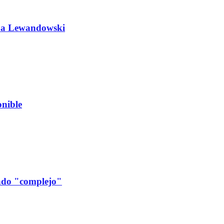
do a Lewandowski
nible
cado "complejo"