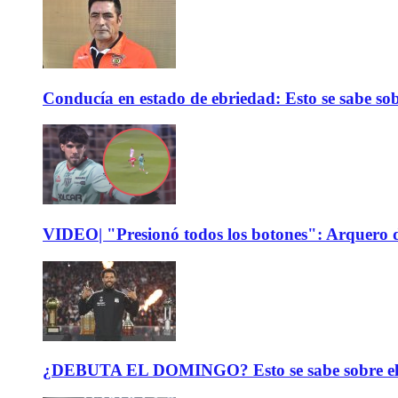
Conducía en estado de ebriedad: Esto se sabe sob
VIDEO| "Presionó todos los botones": Arquero d
¿DEBUTA EL DOMINGO? Esto se sabe sobre el est