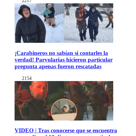
2217
¡Carabineros no sabían si contarles la
verdad! Parvularias hicieron particular
pregunta apenas fueron rescatadas
2154
VIDEO | Tras conocerse que se encuentra