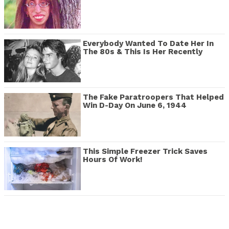
Everybody Wanted To Date Her In
The 80s & This Is Her Recently
The Fake Paratroopers That Helped
Win D-Day On June 6, 1944
This Simple Freezer Trick Saves
Hours Of Work!