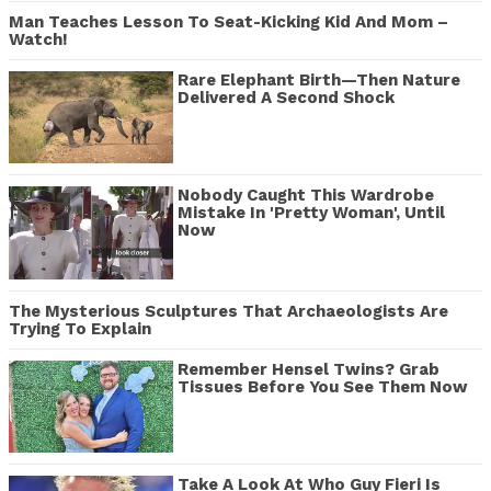
Man Teaches Lesson To Seat-Kicking Kid And Mom –
Watch!
Rare Elephant Birth—Then Nature
Delivered A Second Shock
Nobody Caught This Wardrobe
Mistake In 'Pretty Woman', Until
Now
The Mysterious Sculptures That Archaeologists Are
Trying To Explain
Remember Hensel Twins? Grab
Tissues Before You See Them Now
Take A Look At Who Guy Fieri Is