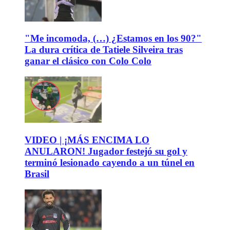
"Me incomoda, (…) ¿Estamos en los 90?"
La dura crítica de Tatiele Silveira tras
ganar el clásico con Colo Colo
VIDEO | ¡MÁS ENCIMA LO
ANULARON! Jugador festejó su gol y
terminó lesionado cayendo a un túnel en
Brasil