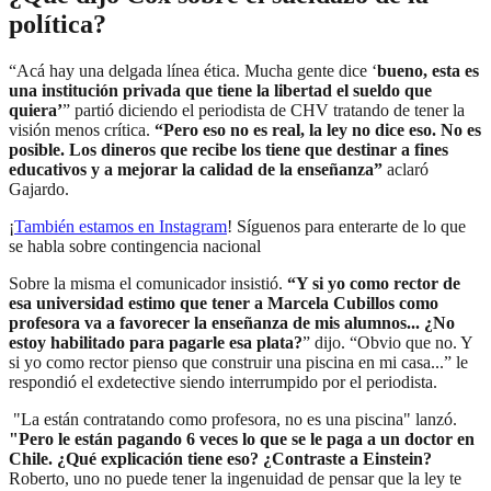
política?
“Acá hay una delgada línea ética. Mucha gente dice ‘
bueno, esta es
una institución privada que tiene la libertad el sueldo que
quiera’
” partió diciendo el periodista de CHV tratando de tener la
visión menos crítica.
“Pero eso no es real, la ley no dice eso. No es
posible. Los dineros que recibe los tiene que destinar a fines
educativos y a mejorar la calidad de la enseñanza”
aclaró
Gajardo.
¡
También estamos en Instagram
! Síguenos para enterarte de lo que
se habla sobre contingencia nacional
Sobre la misma el comunicador insistió.
“Y si yo como rector de
esa universidad estimo que tener a Marcela Cubillos como
profesora va a favorecer la enseñanza de mis alumnos... ¿No
estoy habilitado para pagarle esa plata?
” dijo. “Obvio que no. Y
si yo como rector pienso que construir una piscina en mi casa...” le
respondió el exdetective siendo interrumpido por el periodista.
"La están contratando como profesora, no es una piscina" lanzó.
"Pero le están pagando 6 veces lo que se le paga a un doctor en
Chile. ¿Qué explicación tiene eso? ¿Contraste a Einstein?
Roberto, uno no puede tener la ingenuidad de pensar que la ley te