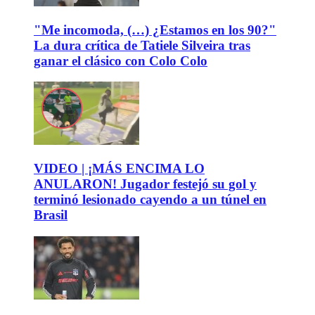
"Me incomoda, (…) ¿Estamos en los 90?"
La dura crítica de Tatiele Silveira tras
ganar el clásico con Colo Colo
VIDEO | ¡MÁS ENCIMA LO
ANULARON! Jugador festejó su gol y
terminó lesionado cayendo a un túnel en
Brasil