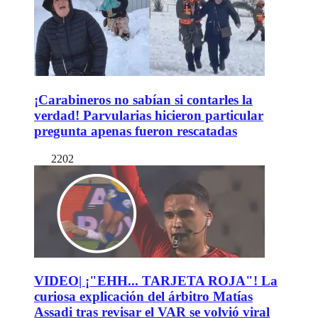
¡Carabineros no sabían si contarles la
verdad! Parvularias hicieron particular
pregunta apenas fueron rescatadas
2202
VIDEO| ¡"EHH... TARJETA ROJA"! La
curiosa explicación del árbitro Matías
Assadi tras revisar el VAR se volvió viral