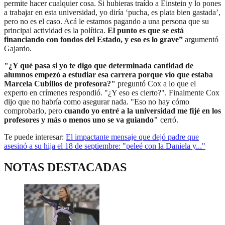
permite hacer cualquier cosa. Si hubieras traído a Einstein y lo pones
a trabajar en esta universidad, yo diría ‘pucha, es plata bien gastada’,
pero no es el caso. Acá le estamos pagando a una persona que su
principal actividad es la política.
El punto es que se está
financiando con fondos del Estado, y eso es lo grave”
argumentó
Gajardo.
"¿Y qué pasa si yo te digo que determinada cantidad de
alumnos empezó a estudiar esa carrera porque vio que estaba
Marcela Cubillos de profesora?"
preguntó Cox a lo que el
experto en crímenes respondió. "¿Y eso es cierto?". Finalmente Cox
dijo que no habría como asegurar nada. "Eso no hay cómo
comprobarlo, pero
cuando yo entré a la universidad me fijé en los
profesores y más o menos uno se va guiando"
cerró.
Te puede interesar:
El impactante mensaje que dejó padre que
asesinó a su hija el 18 de septiembre: "peleé con la Daniela y..."
NOTAS DESTACADAS