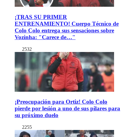
¡TRAS SU PRIMER
ENTRENAMIENTO! Cuerpo Técnico de
Colo Colo entrega sus sensaciones sobre
Vozinha: "Carece de…"
2532
¡Preocupación para Ortiz! Colo Colo
pierde por lesión a uno de sus pilares para
su próximo duelo
2255