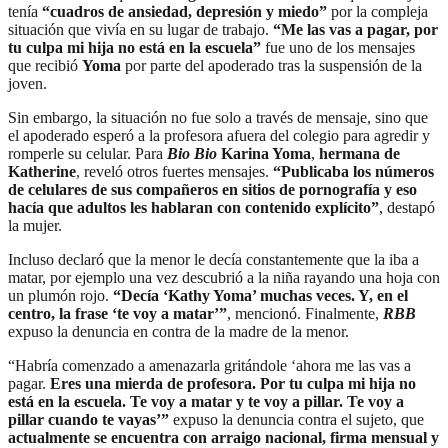
tenía
“cuadros de ansiedad, depresión y miedo”
por la compleja
situación que vivía en su lugar de trabajo.
“Me las vas a pagar, por
tu culpa mi hija no está en la escuela”
fue uno de los mensajes
que recibió
Yoma
por parte del apoderado tras la suspensión de la
joven.
Sin embargo, la situación no fue solo a través de mensaje, sino que
el apoderado esperó a la profesora afuera del colegio para agredir y
romperle su celular. Para
Bio Bio
Karina Yoma
,
hermana de
Katherine
, reveló otros fuertes mensajes.
“Publicaba los números
de celulares de sus compañeros en sitios de pornografía y eso
hacía que adultos les hablaran con contenido explícito”
, destapó
la mujer.
Incluso declaró que la menor le decía constantemente que la iba a
matar, por ejemplo una vez descubrió a la niña rayando una hoja con
un plumón rojo.
“Decía ‘Kathy Yoma’ muchas veces. Y, en el
centro, la frase ‘te voy a matar’”
, mencionó. Finalmente,
RBB
expuso la denuncia en contra de la madre de la menor.
“Habría comenzado a amenazarla gritándole ‘ahora me las vas a
pagar.
Eres una mierda de profesora. Por tu culpa mi hija no
está en la escuela. Te voy a matar y te voy a pillar. Te voy a
pillar cuando te vayas’”
expuso la denuncia contra el sujeto, que
actualmente se encuentra con arraigo nacional, firma mensual y