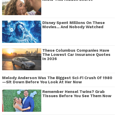
Disney Spent Millions On These
Movies... And Nobody Watched
These Columbus Companies Have
The Lowest Car Insurance Quotes
In 2026
Melody Anderson Was The Biggest Sci-Fi Crush Of 1980
—Sit Down Before You Look At Her Now
Remember Hensel Twins? Grab
Tissues Before You See Them Now