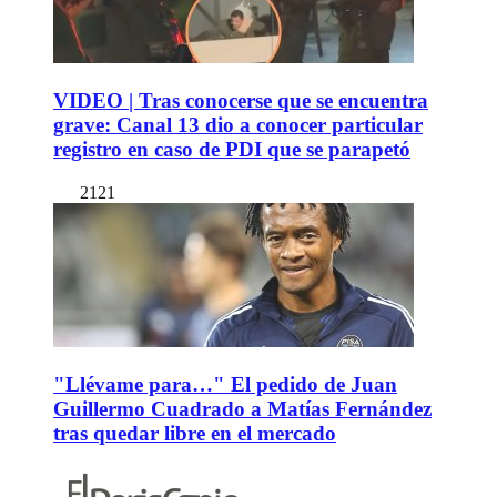
VIDEO | Tras conocerse que se encuentra
grave: Canal 13 dio a conocer particular
registro en caso de PDI que se parapetó
2121
"Llévame para…" El pedido de Juan
Guillermo Cuadrado a Matías Fernández
tras quedar libre en el mercado