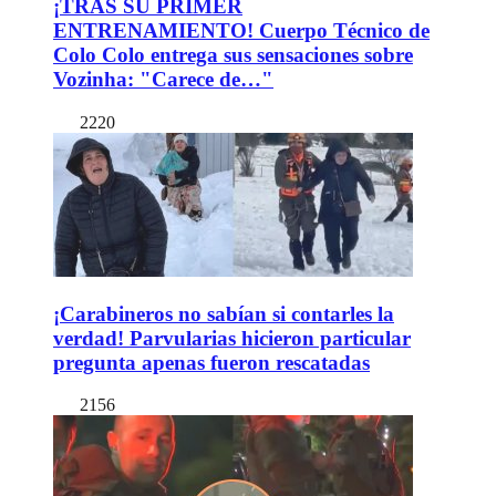
¡TRAS SU PRIMER
ENTRENAMIENTO! Cuerpo Técnico de
Colo Colo entrega sus sensaciones sobre
Vozinha: "Carece de…"
2220
¡Carabineros no sabían si contarles la
verdad! Parvularias hicieron particular
pregunta apenas fueron rescatadas
2156