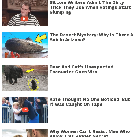
Sitcom Writers Admit The Dirty
Trick They Use When Ratings Start
Slumping
The Desert Mystery: Why Is There A
Sub In Arizona?
Bear And Cat's Unexpected
Encounter Goes Viral
Kate Thought No One Noticed, But
It Was Caught On Tape
Why Women Can't Resist Men Who
Know This Hidden Secret