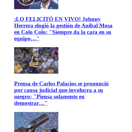
¡LO FELICITÓ EN VIVO! Johnny
Herrera elogió la gestión de Aníbal Mosa
en Colo Colo: "Siempre da la cara en su
equipo…"
Prensa de Carlos Palacios se pronunció
por causa judicial que involucra a su
suegro: "Piensa solamente en
demostrar…"