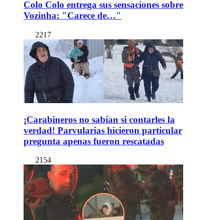
Colo Colo entrega sus sensaciones sobre
Vozinha: "Carece de…"
2217
¡Carabineros no sabían si contarles la
verdad! Parvularias hicieron particular
pregunta apenas fueron rescatadas
2154