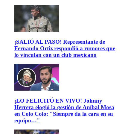
¡SALIÓ AL PASO! Representante de
Fernando Ortiz respondió a rumores que
lo vinculan con un club mexicano
¡LO FELICITÓ EN VIVO! Johnny
Herrera elogió la gestión de Aníbal Mosa
en Colo Colo: "Siempre da la cara en su
equipo…"