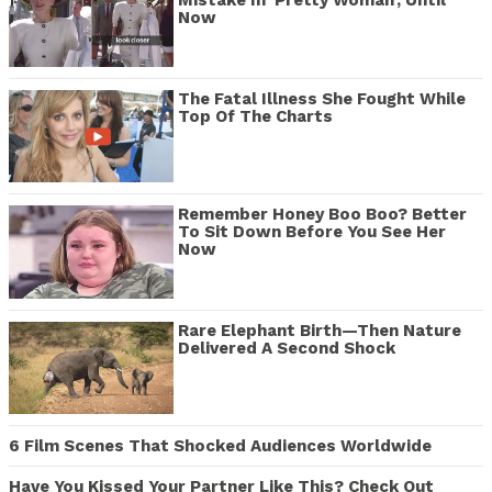
Mistake In 'Pretty Woman', Until
Now
The Fatal Illness She Fought While
Top Of The Charts
Remember Honey Boo Boo? Better
To Sit Down Before You See Her
Now
Rare Elephant Birth—Then Nature
Delivered A Second Shock
6 Film Scenes That Shocked Audiences Worldwide
Have You Kissed Your Partner Like This? Check Out