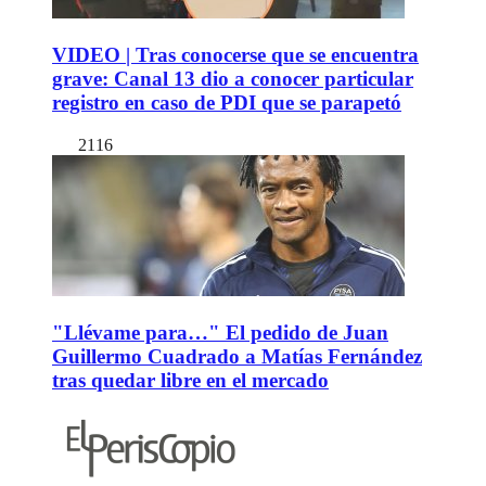
VIDEO | Tras conocerse que se encuentra
grave: Canal 13 dio a conocer particular
registro en caso de PDI que se parapetó
2116
"Llévame para…" El pedido de Juan
Guillermo Cuadrado a Matías Fernández
tras quedar libre en el mercado