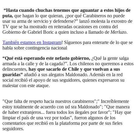
“Hasta cuando chuchas tenemos que aguantar a estos hijos de
puta,
que hagan lo que quieran, ¿por qué Carabineros no puede
usar su arma de servicio y defenderse?” lanzó molesta la exrostro de
TV que se ha mostrado en reiteradas ocasiones en contra del
Gobierno de Gabriel Boric a quien incluso a llamado de
Merluzo
.
También estamos en Instagram
! Síguenos para enterarte de lo que se
habla sobre contingencia nacional
“Qué está esperando este nefasto gobierno,
¿Qué la gente salga
armada a la calle y de la cagada?”. Los chilenos no queremos a estos
delincuentes,
hay que sacarlo de Chile y que vuelvan a sus
guaridas”
añadió a sus alegatos Maldonado. Además en la red
social recibió el apoyo de sus seguidores, quienes expresaron su
malestar con este ataque.
"Que falta de respeto hacia nuestros carabineros";" Increíblemente
estoy totalmente de acuerdo con ud sra Maldonado"; "Que manera
de haber extranjeros... fuera todos los ilegales por favor"; "Hay que
limpiar el país de una vez por todas", fueron algunos de los
comentarios que recibió en la plataforma por parte de sus fieles
seguidores.