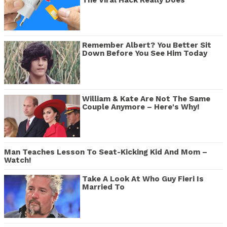
Remember Albert? You Better Sit
Down Before You See Him Today
William & Kate Are Not The Same
Couple Anymore – Here's Why!
Man Teaches Lesson To Seat-Kicking Kid And Mom –
Watch!
Take A Look At Who Guy Fieri Is
Married To