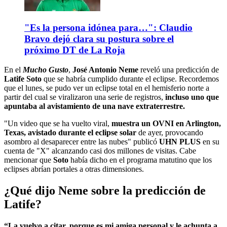
"Es la persona idónea para…": Claudio
Bravo dejó clara su postura sobre el
próximo DT de La Roja
En el
Mucho Gusto
,
José Antonio Neme
reveló una predicción de
Latife Soto
que se habría cumplido durante el eclipse. Recordemos
que el lunes, se pudo ver un eclipse total en el hemisferio norte a
partir del cual se viralizaron una serie de registros,
incluso uno que
apuntaba al avistamiento de una nave extraterrestre.
"Un video que se ha vuelto viral,
muestra un OVNI en Arlington,
Texas, avistado durante el eclipse solar
de ayer, provocando
asombro al desaparecer entre las nubes" publicó
UHN PLUS
en su
cuenta de "X" alcanzando casi dos millones de visitas. Cabe
mencionar que
Soto
había dicho en el programa matutino que los
eclipses abrían portales a otras dimensiones.
¿Qué dijo Neme sobre la predicción de
Latife?
“La vuelvo a citar, porque es mi amiga personal y le achunta a