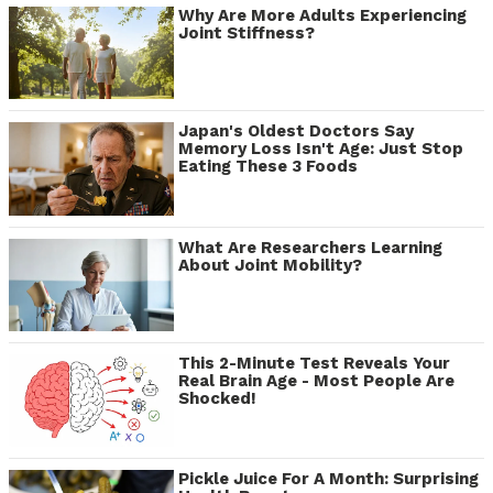
Why Are More Adults Experiencing
Joint Stiffness?
Japan's Oldest Doctors Say
Memory Loss Isn't Age: Just Stop
Eating These 3 Foods
What Are Researchers Learning
About Joint Mobility?
This 2-Minute Test Reveals Your
Real Brain Age - Most People Are
Shocked!
Pickle Juice For A Month: Surprising