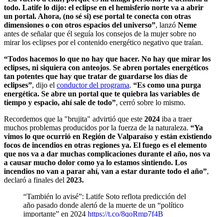
todo. Latife lo dijo: el eclipse en el hemisferio norte va a abrir
un portal. Ahora, (no sé si) ese portal te conecta con otras
dimensiones o con otros espacios del universo”
, lanzó
Neme
antes de señalar que él seguía los consejos de la mujer sobre no
mirar los eclipses por el contenido energético negativo que traían.
“Todos hacemos lo que no hay que hacer. No hay que mirar los
eclipses, ni siquiera con anteojos
.
Se abren portales energéticos
tan potentes que hay que tratar de guardarse los días de
eclipses”
, dijo el
conductor del programa
.
“Es como una purga
energética. Se abre un portal que te quiebra las variables de
tiempo y espacio, ahí sale de todo”
, cerró sobre lo mismo.
Recordemos que la "brujita" advirtió que este
2024
iba a traer
muchos problemas producidos por la fuerza de la naturaleza.
“Ya
vimos lo que ocurrió en Región de Valparaíso y están existiendo
focos de incendios en otras regiones ya. El fuego es el elemento
que nos va a dar muchas complicaciones durante el año, nos va
a causar mucho dolor como ya lo estamos sintiendo. Los
incendios no van a parar ahí, van a estar durante todo el año”
,
declaró a finales del
2023.
“También lo avisé”: Latife Soto reflota predicción del
año pasado donde alertó de la muerte de un “político
importante” en 2024
https://t.co/8qoRmp7f4B