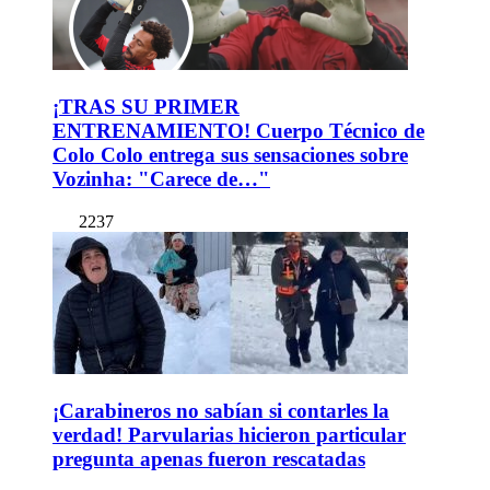
¡TRAS SU PRIMER
ENTRENAMIENTO! Cuerpo Técnico de
Colo Colo entrega sus sensaciones sobre
Vozinha: "Carece de…"
2237
¡Carabineros no sabían si contarles la
verdad! Parvularias hicieron particular
pregunta apenas fueron rescatadas