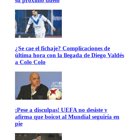
su próximo duelo
¿Se cae el fichaje? Complicaciones de
última hora con la llegada de Diego Valdés
a Colo Colo
¡Pese a disculpas! UEFA no desiste y
afirma que boicot al Mundial seguiría en
pie