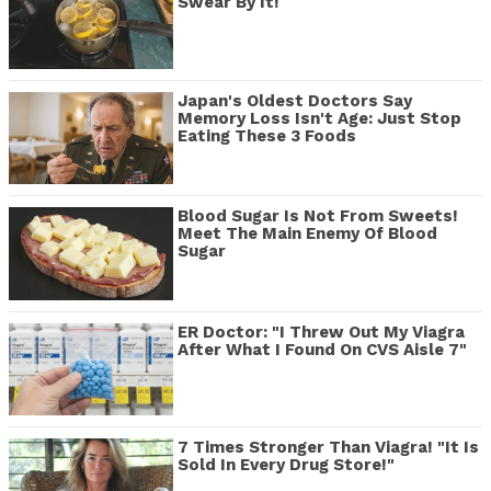
Swear By It!
Japan's Oldest Doctors Say
Memory Loss Isn't Age: Just Stop
Eating These 3 Foods
Blood Sugar Is Not From Sweets!
Meet The Main Enemy Of Blood
Sugar
ER Doctor: "I Threw Out My Viagra
After What I Found On CVS Aisle 7"
7 Times Stronger Than Viagra! "It Is
Sold In Every Drug Store!"