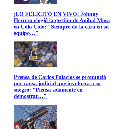
¡LO FELICITÓ EN VIVO! Johnny
Herrera elogió la gestión de Aníbal Mosa
en Colo Colo: "Siempre da la cara en su
equipo…"
Prensa de Carlos Palacios se pronunció
por causa judicial que involucra a su
suegro: "Piensa solamente en
demostrar…"