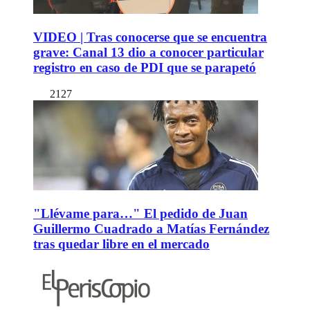
VIDEO | Tras conocerse que se encuentra
grave: Canal 13 dio a conocer particular
registro en caso de PDI que se parapetó
2127
"Llévame para…" El pedido de Juan
Guillermo Cuadrado a Matías Fernández
tras quedar libre en el mercado