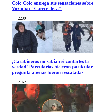
Colo Colo entrega sus sensaciones sobre
Vozinha: "Carece de…"
2230
¡Carabineros no sabían si contarles la
verdad! Parvularias hicieron particular
pregunta apenas fueron rescatadas
2162