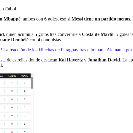
en fútbol.
ian Mbappé
, ambos con
6
goles, eso sí
Messi tiene un partido menos
.
nd
, quien acumula
5
gritos tras convertirle a
Costa de Marfil
. 5 goles
smane Dembélé
con
4
conquistas.
cción de los Hinchas de Paraguay tras eliminar a Alemania por p
sta de estrellas donde destacan
Kai Havertz
y
Jonathan David
. La a
l.