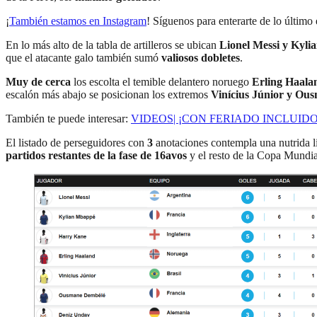
¡
También estamos en Instagram
! Síguenos para enterarte de lo último 
En lo más alto de la tabla de artilleros se ubican
Lionel Messi y Kyl
que el atacante galo también sumó
valiosos dobletes
.
Muy de cerca
los escolta el temible delantero noruego
Erling Haala
escalón más abajo se posicionan los extremos
Vinícius Júnior y Ou
También te puede interesar:
VIDEOS| ¡CON FERIADO INCLUIDO! La rea
El listado de perseguidores con
3
anotaciones contempla una nutrida li
partidos restantes de la fase de 16avos
y el resto de la Copa Mundia