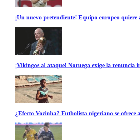
¡Un nuevo pretendiente! Equipo europeo quiere
¡Vikingos al ataque! Noruega exige la renuncia 
¿Efecto Vozinha? Futbolista nigeriano se ofrec