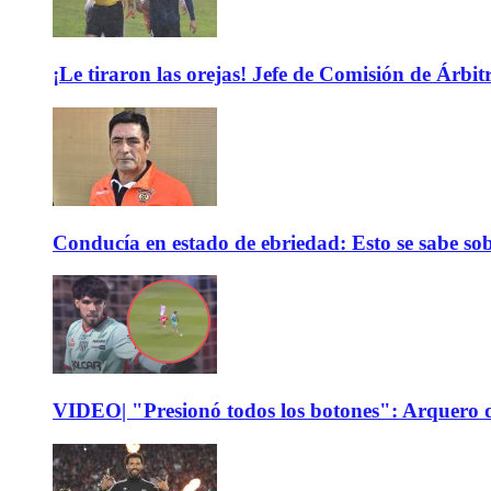
¡Le tiraron las orejas! Jefe de Comisión de Árbi
Conducía en estado de ebriedad: Esto se sabe sob
VIDEO| "Presionó todos los botones": Arquero d