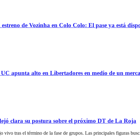
reno de Vozinha en Colo Colo: El pase ya está dispo
 la UC apunta alto en Libertadores en medio de un mer
ejó clara su postura sobre el próximo DT de La Roja
jo vivo tras el término de la fase de grupos. Las principales figuras bus