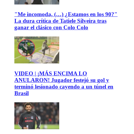
"Me incomoda, (…) ¿Estamos en los 90?"
La dura crítica de Tatiele Silveira tras
ganar el clásico con Colo Colo
VIDEO | ¡MÁS ENCIMA LO
ANULARON! Jugador festejó su gol y
terminó lesionado cayendo a un túnel en
Brasil