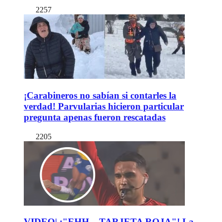
2257
¡Carabineros no sabían si contarles la
verdad! Parvularias hicieron particular
pregunta apenas fueron rescatadas
2205
VIDEO| ¡"EHH... TARJETA ROJA"! La