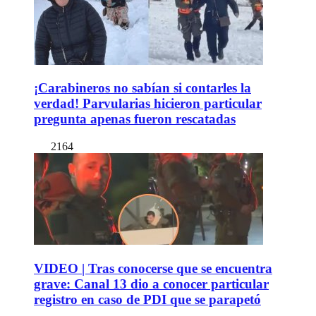
¡Carabineros no sabían si contarles la
verdad! Parvularias hicieron particular
pregunta apenas fueron rescatadas
2164
VIDEO | Tras conocerse que se encuentra
grave: Canal 13 dio a conocer particular
registro en caso de PDI que se parapetó