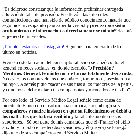
“Es doloroso constatar que la información preliminar entregada
adoleció de falta de precisión. Eso llevó a las diferentes
contradicciones que han sido de público conocimiento, materia que
seguimos investigando para saber la verdad y
precisar si existió
ocultamiento de información o derechamente se mintió”
declaró
el general el miércoles.
¡También estamos en Instagram!
Síguenos para enterarte de lo
último en noticias.
Frente a esto la madre del conscripto fallecido se lanzó contra el
general en redes sociales, en donde escribió. “
¿Precisión?
Mentiras. General, le mintieron de forma totalmente descarada.
Necesito los nombres de los que dañaron, torturaron y asesinaron a
mi hijo”. Además pidió “sacar de sus filas a los traidores de la patria,
ya que no se debe matar a tus compatriotas y menos los de tus fila”.
Por otro lado, el Servicio Médico Legal señaló como causa de
muerte de Franco una insuficiencia cardiaca, sin embargo
sus
compañeros y madre insisten en que su fallecimiento se debió a
los maltratos que habría recibido
y la falta de auxilio de sus
superiores. "Sé por parte de mis camaradas que él (Franco) sí pidió
auxilio y lo pidió en reiteradas ocasiones, y él (mayor) se lo negó"
dijo uno de sus compañeros en el Servicio Militar.