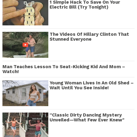
1 Simple Hack To Save On Your
Electric Bill (Try Tonight)
The Videos Of Hillary Clinton That
Stunned Everyone
Man Teaches Lesson To Seat-Kicking Kid And Mom –
Watch!
Young Woman Lives In An Old Shed –
Wait Until You See Inside!
“Classic Dirty Dancing Mystery
Unveiled—What Few Ever Knew"