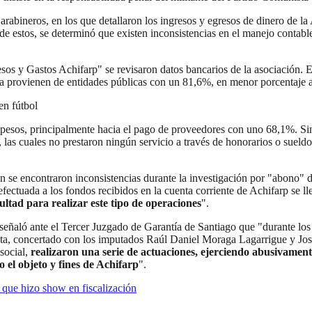
arabineros, en los que detallaron los ingresos y egresos de dinero de 
de estos, se determinó que existen inconsistencias en el manejo contabl
esos y Gastos Achifarp" se revisaron datos bancarios de la asociación. E
a provienen de entidades públicas con un 81,6%, en menor porcentaje a
en fútbol
de pesos, principalmente hacia el pago de proveedores con uno 68,1%. S
, las cuales no prestaron ningún servicio a través de honorarios o suel
én se encontraron inconsistencias durante la investigación por "abono" 
efectuada a los fondos recibidos en la cuenta corriente de Achifarp se l
ultad para realizar este tipo de operaciones
".
 señaló ante el Tercer Juzgado de Garantía de Santiago que "durante lo
ta, concertado con los imputados Raúl Daniel Moraga Lagarrigue y José
social,
realizaron una serie de actuaciones, ejerciendo abusivamente
o el objeto y fines de Achifarp
".
que hizo show en fiscalización