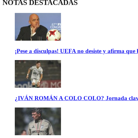
NOTAS DESTACADAS
¡Pese a disculpas! UEFA no desiste y afirma que 
¿IVÁN ROMÁN A COLO COLO? Jornada clave para 