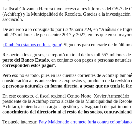
La fiscal Giovanna Herrera tuvo acceso a tres informes del OS-7 de C
(Achifarp) y la Municipalidad de Recoleta. Gracias a la investigación 
asociación.
De acuerdo a lo consignado por
La Tercera PM
, en "Análisis de Ingr
mil 233 millones de pesos entre 2017 y 2022, en los que en su mayorí
¡
También estamos en Instagram
! Síguenos para enterarte de lo último 
Respecto a los egresos, se reportó un total de tres mil 557 millones 
parte del Banco Estado
, en conjunto con pagos a personas naturales
corresponden estos pagos
".
Pero eso no es todo, pues en las cuentas corrientes de Achifarp tambi
consideración a los antecedentes expuestos y, producto de la revisión 
a personas naturales en forma directa, a pesar que no tenía la fac
En este contexto, el fiscal regional Centro Norte, Xavier Armendáriz,
presidente de la Achifarp como alcalde de la Municipalidad de Recole
Achifarp, teniendo a su cargo la gestión y salvaguarda del patrimonio 
conocimiento del directorio ni el resto de los socios, contraviniend
Te puede interesar:
Paty Maldonado arremete furia contra colombiano 