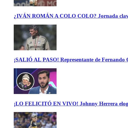
¿IVÁN ROMÁN A COLO COLO? Jornada clave para 
¡SALIÓ AL PASO! Representante de Fernando Or
¡LO FELICITÓ EN VIVO! Johnny Herrera elogió 