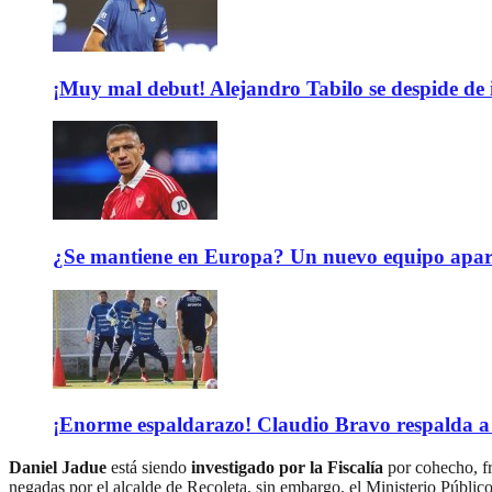
¡Muy mal debut! Alejandro Tabilo se despide de
¿Se mantiene en Europa? Un nuevo equipo aparec
¡Enorme espaldarazo! Claudio Bravo respalda a 
Daniel Jadue
está siendo
investigado por la Fiscalía
por cohecho, f
negadas por el alcalde de Recoleta, sin embargo, el Ministerio Público