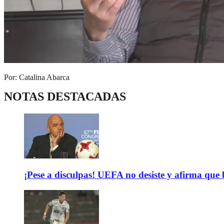
Por: Catalina Abarca
NOTAS DESTACADAS
¡Pese a disculpas! UEFA no desiste y afirma que 