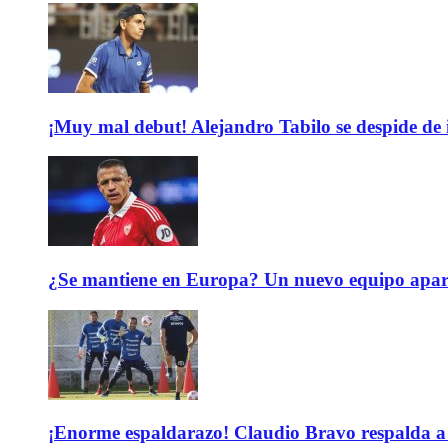
¡Muy mal debut! Alejandro Tabilo se despide de
¿Se mantiene en Europa? Un nuevo equipo aparec
¡Enorme espaldarazo! Claudio Bravo respalda a 