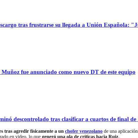
go tras frustrarse su llegada a Unión Española: "Jue
uñoz fue anunciado como nuevo DT de este equipo
scontrolado tras clasificar a cuartos de final de l
les tras agredir físicamente a un
chofer venezolano
de una aplicación.
trado en video, lo que
generó una ola de críticas hacia Ruiz
.