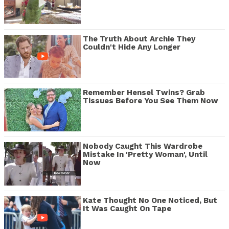
The Truth About Archie They
Couldn't Hide Any Longer
Remember Hensel Twins? Grab
Tissues Before You See Them Now
Nobody Caught This Wardrobe
Mistake In 'Pretty Woman', Until
Now
Kate Thought No One Noticed, But
It Was Caught On Tape