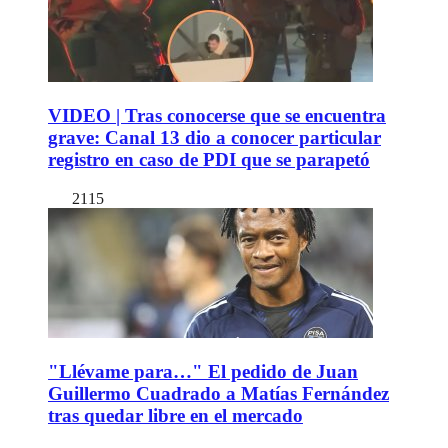
VIDEO | Tras conocerse que se encuentra
grave: Canal 13 dio a conocer particular
registro en caso de PDI que se parapetó
2115
"Llévame para…" El pedido de Juan
Guillermo Cuadrado a Matías Fernández
tras quedar libre en el mercado