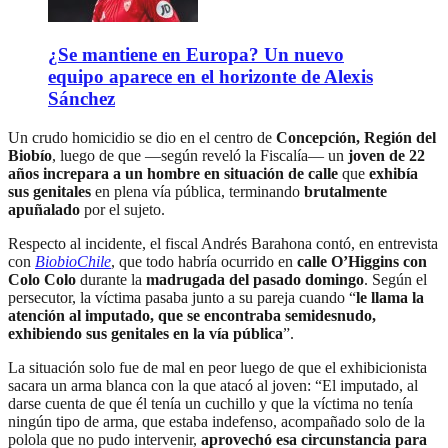
¿Se mantiene en Europa? Un nuevo
equipo aparece en el horizonte de Alexis
Sánchez
Un crudo homicidio se dio en el centro de
Concepción, Región del
Biobío
, luego de que —según reveló la Fiscalía— un
joven de 22
años increpara a un hombre en situación de calle
que
exhibía
sus genitales
en plena vía pública, terminando
brutalmente
apuñalado
por el sujeto.
Respecto al incidente, el fiscal Andrés Barahona contó, en entrevista
con
BiobioChile
, que todo habría ocurrido en
calle O’Higgins con
Colo Colo
durante la
madrugada del pasado domingo
. Según el
persecutor, la víctima pasaba junto a su pareja cuando “
le llama la
atención al imputado, que se encontraba semidesnudo,
exhibiendo sus genitales en la vía pública
”.
La situación solo fue de mal en peor luego de que el exhibicionista
sacara un arma blanca con la que atacó al joven: “El imputado, al
darse cuenta de que él tenía un cuchillo y que la víctima no tenía
ningún tipo de arma, que estaba indefenso, acompañado solo de la
polola que no pudo intervenir,
aprovechó esa circunstancia para