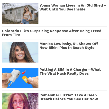
Young Woman Lives In An Old Shed –
Wait Until You See Inside!
Colorado Elk's Surprising Response After Being Freed
From Tire
Monica Lewinsky, 51, Shows Off
New Bikini Pics In Beach Style
Putting A SIM In A Charger—What
The Viral Hack Really Does
Remember Lizzie? Take A Deep
Breath Before You See Her Now