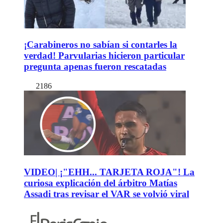
¡Carabineros no sabían si contarles la
verdad! Parvularias hicieron particular
pregunta apenas fueron rescatadas
2186
VIDEO| ¡"EHH... TARJETA ROJA"! La
curiosa explicación del árbitro Matías
Assadi tras revisar el VAR se volvió viral