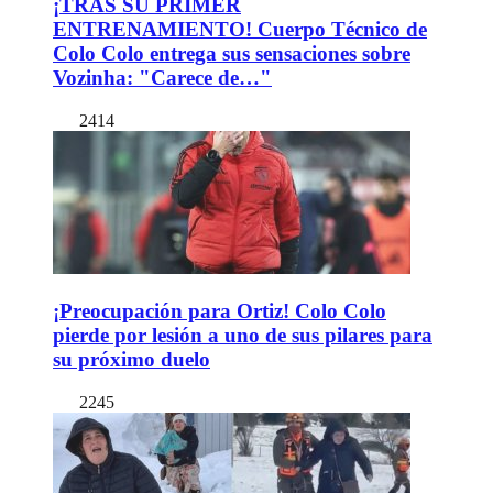
¡TRAS SU PRIMER
ENTRENAMIENTO! Cuerpo Técnico de
Colo Colo entrega sus sensaciones sobre
Vozinha: "Carece de…"
2414
¡Preocupación para Ortiz! Colo Colo
pierde por lesión a uno de sus pilares para
su próximo duelo
2245