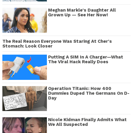
Meghan Markle's Daughter All
Grown Up — See Her Now!
The Real Reason Everyone Was Staring At Cher's
Stomach: Look Closer
Putting A SIM In A Charger—What
The Viral Hack Really Does
Operation Titanic: How 400
Dummies Duped The Germans On D-
Day
Nicole Kidman Finally Admits What
We All Suspected