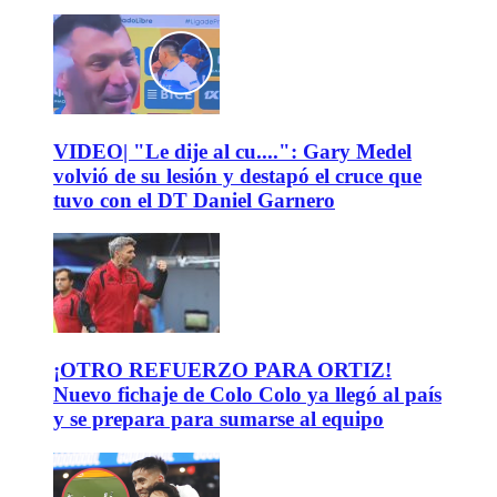
VIDEO| "Le dije al cu....": Gary Medel
volvió de su lesión y destapó el cruce que
tuvo con el DT Daniel Garnero
¡OTRO REFUERZO PARA ORTIZ!
Nuevo fichaje de Colo Colo ya llegó al país
y se prepara para sumarse al equipo