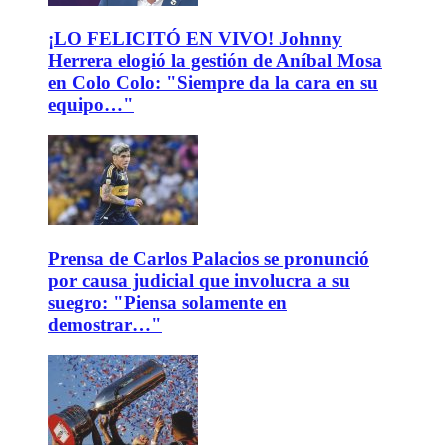
¡LO FELICITÓ EN VIVO! Johnny
Herrera elogió la gestión de Aníbal Mosa
en Colo Colo: "Siempre da la cara en su
equipo…"
Prensa de Carlos Palacios se pronunció
por causa judicial que involucra a su
suegro: "Piensa solamente en
demostrar…"