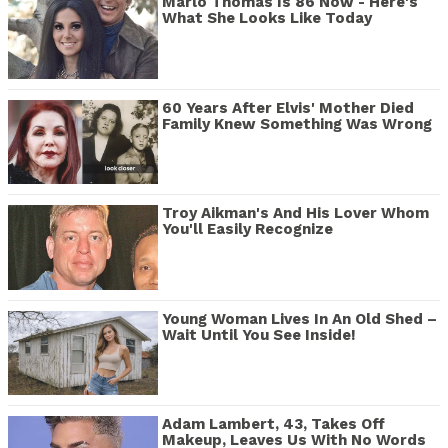
Marlo Thomas Is 86 Now - Here's
What She Looks Like Today
60 Years After Elvis' Mother Died
Family Knew Something Was Wrong
Troy Aikman's And His Lover Whom
You'll Easily Recognize
Young Woman Lives In An Old Shed –
Wait Until You See Inside!
Adam Lambert, 43, Takes Off
Makeup, Leaves Us With No Words