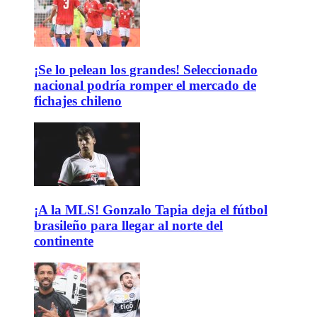
¡Se lo pelean los grandes! Seleccionado
nacional podría romper el mercado de
fichajes chileno
¡A la MLS! Gonzalo Tapia deja el fútbol
brasileño para llegar al norte del
continente