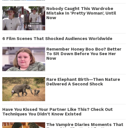
Nobody Caught This Wardrobe
Mistake In 'Pretty Woman', Until
Now
6 Film Scenes That Shocked Audiences Worldwide
Remember Honey Boo Boo? Better
To Sit Down Before You See Her
Now
Rare Elephant Birth—Then Nature
Delivered A Second Shock
Have You Kissed Your Partner Like This? Check Out
Techniques You Didn't Know Existed
The Vampire Diaries Moments That