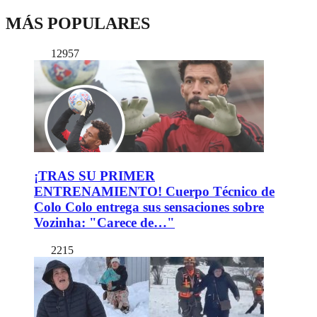
MÁS POPULARES
12957
¡TRAS SU PRIMER
ENTRENAMIENTO! Cuerpo Técnico de
Colo Colo entrega sus sensaciones sobre
Vozinha: "Carece de…"
2215