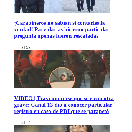
¡Carabineros no sabían si contarles la
verdad! Parvularias hicieron particular
pregunta apenas fueron rescatadas
2152
VIDEO | Tras conocerse que se encuentra
grave: Canal 13 dio a conocer particular
registro en caso de PDI que se parapetó
2114