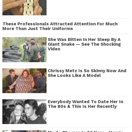
These Professionals Attracted Attention For Much
More Than Just Their Uniforms
She Was Bitten In Her Sleep By A
Giant Snake — See The Shocking
Video
Chrissy Metz Is So Skinny Now And
She Looks Like A Model
Everybody Wanted To Date Her In
The 80s & This Is Her Recently