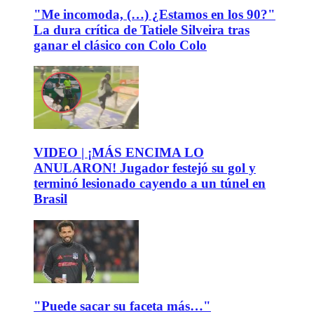
"Me incomoda, (…) ¿Estamos en los 90?"
La dura crítica de Tatiele Silveira tras
ganar el clásico con Colo Colo
VIDEO | ¡MÁS ENCIMA LO
ANULARON! Jugador festejó su gol y
terminó lesionado cayendo a un túnel en
Brasil
"Puede sacar su faceta más…"