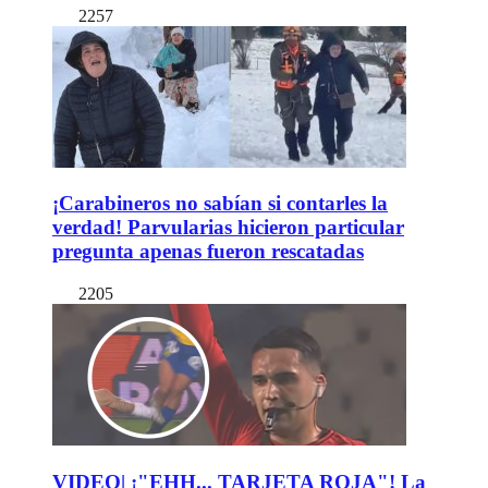
2257
¡Carabineros no sabían si contarles la
verdad! Parvularias hicieron particular
pregunta apenas fueron rescatadas
2205
VIDEO| ¡"EHH... TARJETA ROJA"! La