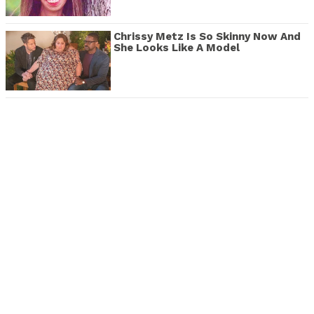
Chrissy Metz Is So Skinny Now And
She Looks Like A Model