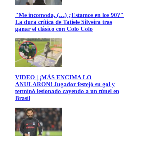
"Me incomoda, (…) ¿Estamos en los 90?"
La dura crítica de Tatiele Silveira tras
ganar el clásico con Colo Colo
VIDEO | ¡MÁS ENCIMA LO
ANULARON! Jugador festejó su gol y
terminó lesionado cayendo a un túnel en
Brasil