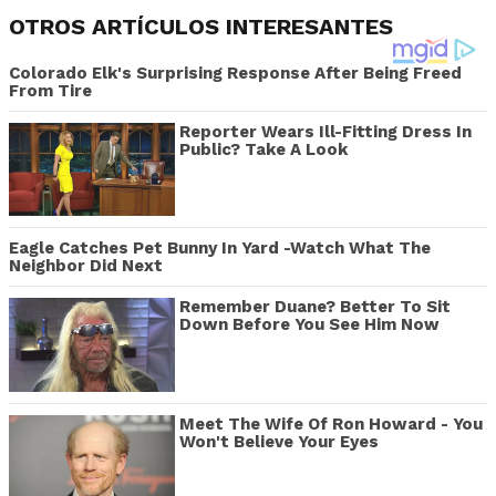
OTROS ARTÍCULOS INTERESANTES
Colorado Elk's Surprising Response After Being Freed
From Tire
Reporter Wears Ill-Fitting Dress In
Public? Take A Look
Eagle Catches Pet Bunny In Yard -Watch What The
Neighbor Did Next
Remember Duane? Better To Sit
Down Before You See Him Now
Meet The Wife Of Ron Howard - You
Won't Believe Your Eyes