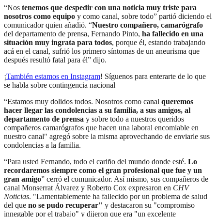
“Nos
tenemos que despedir con una noticia muy triste para
nosotros como equipo
y como canal, sobre todo” partió diciendo el
comunicador quien añadió. “
Nuestro compañero, camarógrafo
del departamento de prensa, Fernando Pinto,
ha fallecido en una
situación muy ingrata para todos
, porque él, estando trabajando
acá en el canal, sufrió los primero síntomas de un aneurisma que
después resultó fatal para él” dijo.
¡
También estamos en Instagram
! Síguenos para enterarte de lo que
se habla sobre contingencia nacional
“Estamos muy dolidos todos. Nosotros como canal
queremos
hacer llegar las condolencias a su familia, a sus amigos, al
departamento de prensa
y sobre todo a nuestros queridos
compañeros camarógrafos que hacen una laboral encomiable en
nuestro canal" agregó sobre la misma aprovechando de enviarle sus
condolencias a la familia.
“Para usted Fernando, todo el cariño del mundo donde esté.
Lo
recordaremos siempre como el gran profesional que fue y un
gran amigo
” cerró el comunicador. Así mismo, sus compañeros de
canal Monserrat Álvarez y Roberto Cox expresaron en
CHV
Noticias
. "Lamentablemente ha fallecido por un problema de salud
del que
no se pudo recuperar"
y destacaron su "compromiso
innegable por el trabajo" y dijeron que era "un excelente