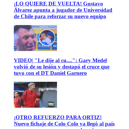
¡LO QUIERE DE VUELTA! Gustavo
Álvarez apunta a jugador de Universidad
de Chile para reforzar su nuevo equipo
VIDEO| "Le dije al cu....": Gary Medel
volvió de su lesión y destapó el cruce que
tuvo con el DT Daniel Garnero
¡OTRO REFUERZO PARA ORTIZ!
Nuevo fichaje de Colo Colo ya llegó al país