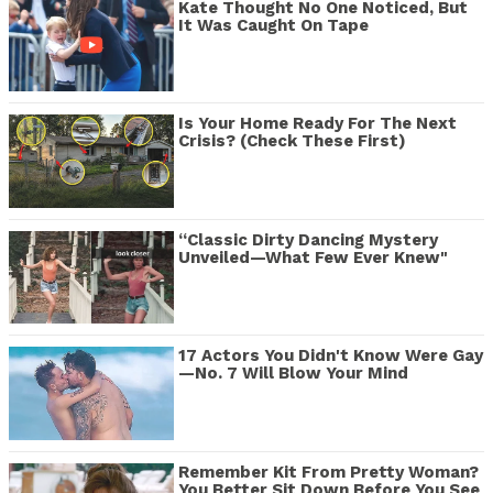
Kate Thought No One Noticed, But
It Was Caught On Tape
Is Your Home Ready For The Next
Crisis? (Check These First)
“Classic Dirty Dancing Mystery
Unveiled—What Few Ever Knew"
17 Actors You Didn't Know Were Gay
—No. 7 Will Blow Your Mind
Remember Kit From Pretty Woman?
You Better Sit Down Before You See