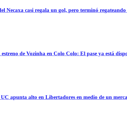
el Necaxa casi regala un gol, pero terminó regatean
reno de Vozinha en Colo Colo: El pase ya está dispo
 la UC apunta alto en Libertadores en medio de un mer