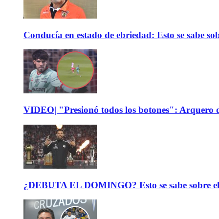
Conducía en estado de ebriedad: Esto se sabe sob
VIDEO| "Presionó todos los botones": Arquero d
¿DEBUTA EL DOMINGO? Esto se sabe sobre el est