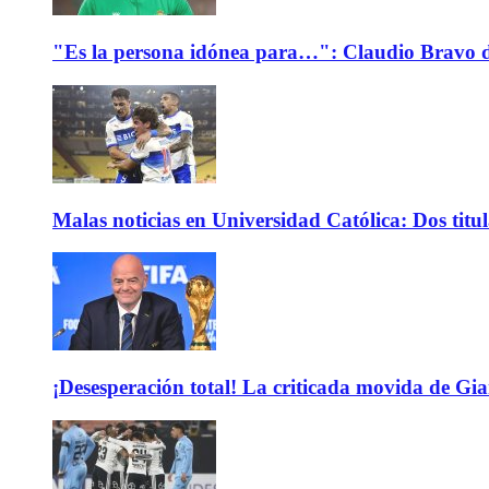
"Es la persona idónea para…": Claudio Bravo d
Malas noticias en Universidad Católica: Dos titu
¡Desesperación total! La criticada movida de Gi