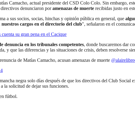
Matías Camacho, actual presidente del CSD Colo Colo. Sin embargo, este
 directivos denunciaron por
amenazas de muerte
recibidas justo en es
ma a sus socios, socias, hinchas y opinión pública en general, que
algu
uestros cargos en el directorio del club
", señalaron en el comunicad
 cuenta su gran pena en el Cacique
de denuncia en los tribunales competentes
, donde buscaremos dar con
, y que las diferencias y las situaciones de crisis, deben resolverse si
a renuncia de Matías Camacho, acusan amenazas de muerte
@alairelibre
24
ncha negra solo días después de que los directivos del Club Social ex
a la solicitud de dejar sus funciones.
en fútbol.