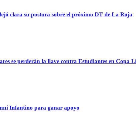
ejó clara su postura sobre el próximo DT de La Roja
lares se perderán la llave contra Estudiantes en Copa L
anni Infantino para ganar apoyo