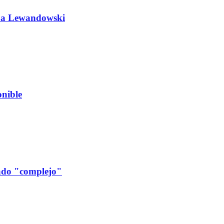
do a Lewandowski
nible
cado "complejo"