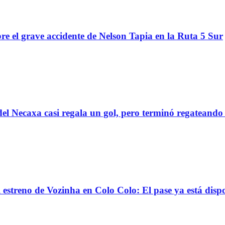
re el grave accidente de Nelson Tapia en la Ruta 5 Sur
el Necaxa casi regala un gol, pero terminó regatean
reno de Vozinha en Colo Colo: El pase ya está dispo