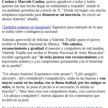
Coulon y Marcelo Coulon
, quiero agradecer a todas y todos
quienes me han hecho llegar su solidaridad y respaldo" señaló el
excandidato presidencial a través de X. "Desde mi hogar con mucha
templanza esperando para
demostrar mi inocencia
, les envío un
abrazo fraterno" añadió.
¡
También estamos en Instagram
! Síguenos para enterarte de lo que
se habla sobre contingencia nacional
Además aprovechó de felicitar a Valentín Trujillo quien el jueves
recibió el Premio Nacional de Música. "
Mis saludos,
reconocimiento y gratitud
al maestro y compañero de mil batallas
Valentín Trujillo por recibir el Premio Nacional de Artes Musicales"
escribió agregando que "
de toda justeza este reconocimiento
a tu
trayectoria artística y a tu compromiso permanente con el bienestar
de tu pueblo".
"Un abrazo fraterno! Esperamos verte pronto"; "L@s amig@s
sincer@s , l@s verdader@s compañer@s, están en las buenas y
con
mayor razón en las malas, eso se llama lealtad, por los amigos se
sufre,
se lucha, se pone el pecho si es necesario, lo demás es
traición!"; "Muy bien esos son compañeros leales, con convicciones
. Un abrazo compañero"; fueron algunos de los comentarios que
recibió en su post.