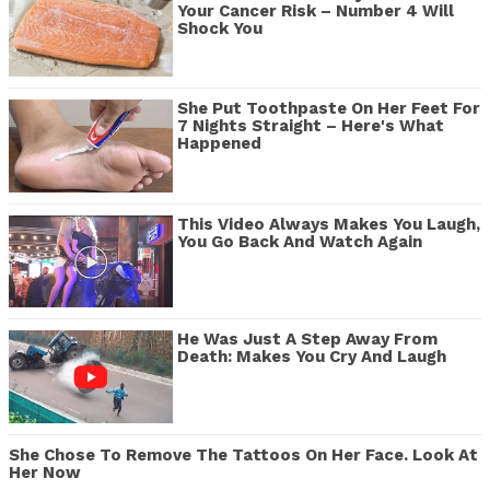
Your Cancer Risk – Number 4 Will
Shock You
She Put Toothpaste On Her Feet For
7 Nights Straight – Here's What
Happened
This Video Always Makes You Laugh,
You Go Back And Watch Again
He Was Just A Step Away From
Death: Makes You Cry And Laugh
She Chose To Remove The Tattoos On Her Face. Look At
Her Now