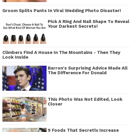
Groom Splits Pants In Viral Wedding Photo Disaster!
Pick A Ring And Nail Shape To Reveal
Your Darkest Secrets!
Climbers Find A House In The Mountains - Then They
Look Inside
Barron's Surprising Advice Made All
The Difference For Donald
This Photo Was Not Edited, Look
Closer
9 Foods That Secretly Increase