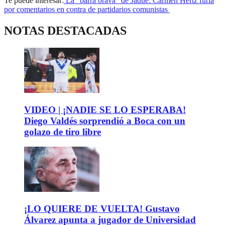
Te puede interesar:
La “barra brava” de Jadue: Carmen Hertz furia
por comentarios en contra de partidarios comunistas
NOTAS DESTACADAS
VIDEO | ¡NADIE SE LO ESPERABA!
Diego Valdés sorprendió a Boca con un
golazo de tiro libre
¡LO QUIERE DE VUELTA! Gustavo
Álvarez apunta a jugador de Universidad