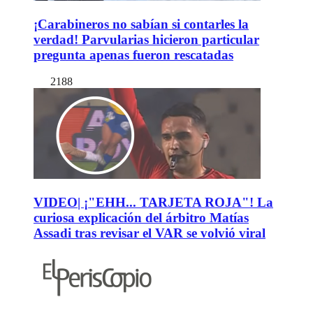
¡Carabineros no sabían si contarles la
verdad! Parvularias hicieron particular
pregunta apenas fueron rescatadas
2188
VIDEO| ¡"EHH... TARJETA ROJA"! La
curiosa explicación del árbitro Matías
Assadi tras revisar el VAR se volvió viral