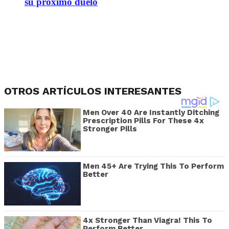
su próximo duelo
OTROS ARTÍCULOS INTERESANTES
Men Over 40 Are Instantly Ditching
Prescription Pills For These 4x
Stronger Pills
Men 45+ Are Trying This To Perform
Better
4x Stronger Than Viagra! This To
Perform Better