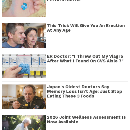
This Trick Will Give You An Erection
At Any Age
ER Doctor: "I Threw Out My Viagra
After What I Found On CVS Aisle 7"
Japan's Oldest Doctors Say
Memory Loss Isn't Age: Just Stop
Eating These 3 Foods
2026 Joint Wellness Assessment Is
Now Available