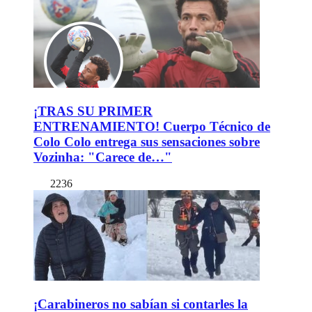
¡TRAS SU PRIMER
ENTRENAMIENTO! Cuerpo Técnico de
Colo Colo entrega sus sensaciones sobre
Vozinha: "Carece de…"
2236
¡Carabineros no sabían si contarles la