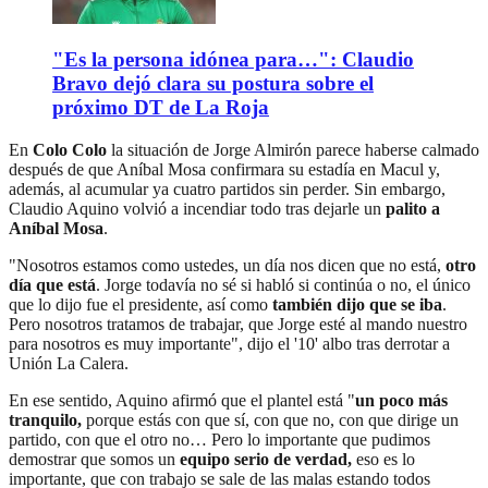
"Es la persona idónea para…": Claudio
Bravo dejó clara su postura sobre el
próximo DT de La Roja
En
Colo Colo
la situación de Jorge Almirón parece haberse calmado
después de que Aníbal Mosa confirmara su estadía en Macul y,
además, al acumular ya cuatro partidos sin perder. Sin embargo,
Claudio Aquino volvió a incendiar todo tras dejarle un
palito a
Aníbal Mosa
.
"Nosotros estamos como ustedes, un día nos dicen que no está,
otro
día que está
. Jorge todavía no sé si habló si continúa o no, el único
que lo dijo fue el presidente, así como
también dijo que se iba
.
Pero nosotros tratamos de trabajar, que Jorge esté al mando nuestro
para nosotros es muy importante", dijo el '10' albo tras derrotar a
Unión La Calera.
En ese sentido, Aquino afirmó que el plantel está "
un poco más
tranquilo,
porque estás con que sí, con que no, con que dirige un
partido, con que el otro no… Pero lo importante que pudimos
demostrar que somos un
equipo serio de verdad,
eso es lo
importante, que con trabajo se sale de las malas estando todos