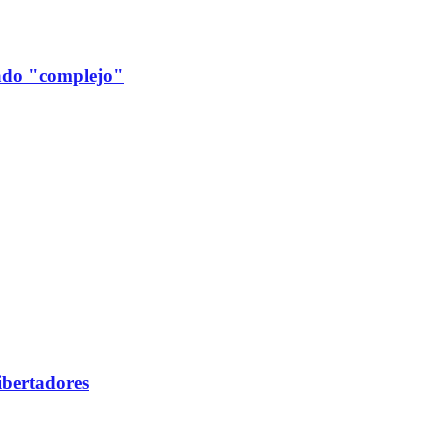
cado "complejo"
ibertadores