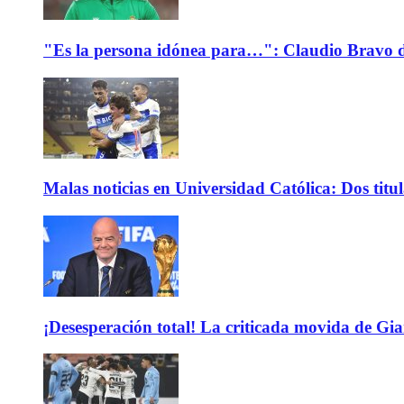
"Es la persona idónea para…": Claudio Bravo d
Malas noticias en Universidad Católica: Dos titu
¡Desesperación total! La criticada movida de Gi