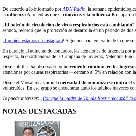
De acuerdo a lo informado por
ADN Radio
, la semana epidemiológic
la
influenza A
, mientras que el
rinovirus y la influenza B
ocuparon l
“
El patrón de circulación de virus respiratorios está cambiando
”,
sentido, recordó que la protección se desarrolla en un periodo de dos
¡
También estamos en Instagram
! Síguenos para enterarte de lo que se
En paralelo al aumento de contagios, las atenciones de urgencia por
p
respecto, la coordinadora de la Campaña de Invierno, Valentina Pino, 
Desde abril se ha observado un
incremento continuo en los ingresos
atenciones por causas respiratorias —cercano al 5% en relación con l
Desde el Minsal recalcaron la
necesidad de inmunizarse contra el vi
vulnerables. En ese grupo se encuentran tanto los adultos mayores c
Te puede interesar:
¿Por qué la madre de Tomás Ross “rechazó” la ayu
NOTAS DESTACADAS