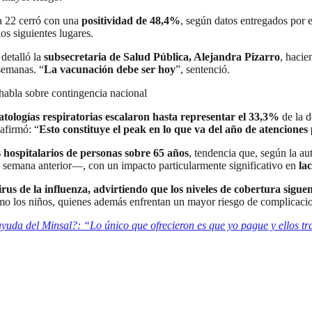
a 22 cerró con una
positividad de 48,4%
, según datos entregados por 
os siguientes lugares.
 detalló la
subsecretaria de Salud Pública, Alejandra Pizarro
, hacie
 semanas. “
La vacunación debe ser hoy
”, sentenció.
 habla sobre contingencia nacional
atologías respiratorias escalaron hasta representar el 33,3%
de la d
afirmó: “
Esto constituye el peak en lo que va del año de atenciones
 hospitalarios de personas sobre 65 años
, tendencia que, según la au
a semana anterior—, con un impacto particularmente significativo en
la
rus de la influenza, advirtiendo que los niveles de cobertura siguen
omo los niños, quienes además enfrentan un mayor riesgo de complicacio
da del Minsal?: “Lo único que ofrecieron es que yo pague y ellos tra