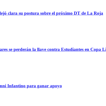
ejó clara su postura sobre el próximo DT de La Roja
lares se perderán la llave contra Estudiantes en Copa L
anni Infantino para ganar apoyo