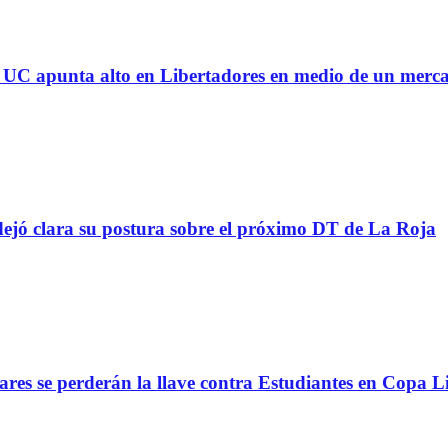
 la UC apunta alto en Libertadores en medio de un mer
ejó clara su postura sobre el próximo DT de La Roja
lares se perderán la llave contra Estudiantes en Copa L