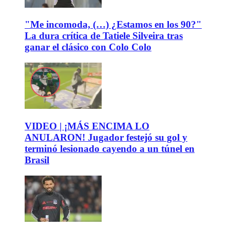
"Me incomoda, (…) ¿Estamos en los 90?"
La dura crítica de Tatiele Silveira tras
ganar el clásico con Colo Colo
VIDEO | ¡MÁS ENCIMA LO
ANULARON! Jugador festejó su gol y
terminó lesionado cayendo a un túnel en
Brasil