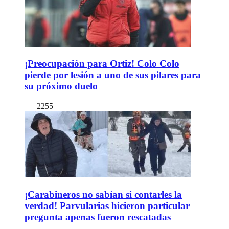
¡Preocupación para Ortiz! Colo Colo
pierde por lesión a uno de sus pilares para
su próximo duelo
2255
¡Carabineros no sabían si contarles la
verdad! Parvularias hicieron particular
pregunta apenas fueron rescatadas