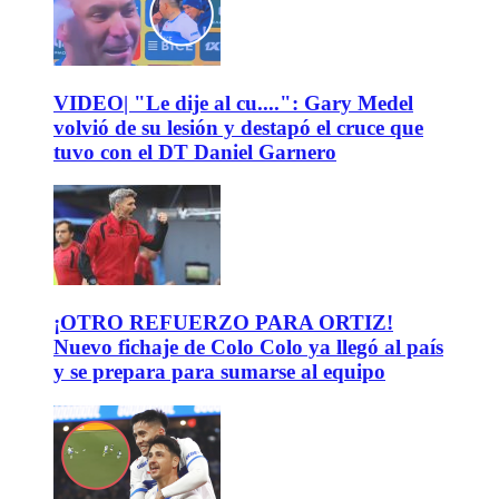
VIDEO| "Le dije al cu....": Gary Medel
volvió de su lesión y destapó el cruce que
tuvo con el DT Daniel Garnero
¡OTRO REFUERZO PARA ORTIZ!
Nuevo fichaje de Colo Colo ya llegó al país
y se prepara para sumarse al equipo