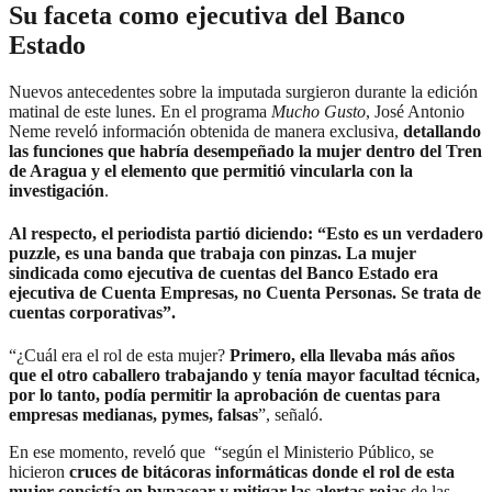
Su faceta como ejecutiva del Banco
Estado
Nuevos antecedentes sobre la imputada surgieron durante la edición
matinal de este lunes. En el programa
Mucho Gusto
, José Antonio
Neme reveló información obtenida de manera exclusiva,
detallando
las funciones que habría desempeñado la mujer dentro del Tren
de Aragua y el elemento que permitió
vincularla con la
investigación
.
Al respecto, el periodista partió diciendo: “Esto es un verdadero
puzzle, es una banda que trabaja con pinzas. La mujer
sindicada como ejecutiva de cuentas del Banco Estado era
ejecutiva de Cuenta Empresas, no Cuenta Personas. Se trata de
cuentas corporativas”.
“¿Cuál era el rol de esta mujer?
Primero, ella llevaba más años
que el otro caballero trabajando y tenía mayor facultad técnica,
por lo tanto, podía permitir la aprobación de cuentas para
empresas medianas, pymes, falsas
”, señaló.
En ese momento, reveló que “según el Ministerio Público, se
hicieron
cruces de bitácoras informáticas donde el rol de esta
mujer consistía en bypasear y mitigar las alertas rojas
de las