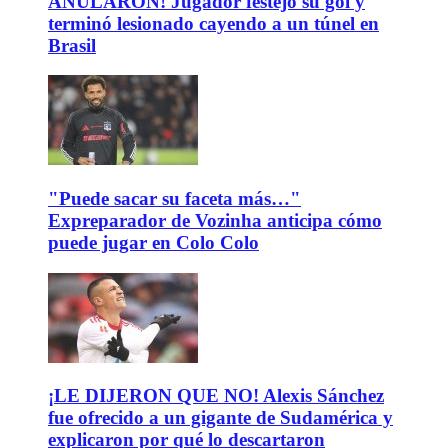
ANULARON! Jugador festejó su gol y
terminó lesionado cayendo a un túnel en
Brasil
"Puede sacar su faceta más…"
Expreparador de Vozinha anticipa cómo
puede jugar en Colo Colo
¡LE DIJERON QUE NO! Alexis Sánchez
fue ofrecido a un gigante de Sudamérica y
explicaron por qué lo descartaron