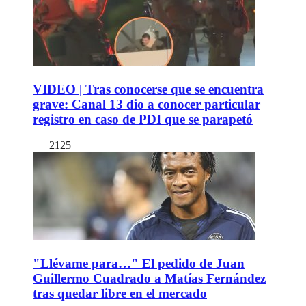
VIDEO | Tras conocerse que se encuentra
grave: Canal 13 dio a conocer particular
registro en caso de PDI que se parapetó
2125
"Llévame para…" El pedido de Juan
Guillermo Cuadrado a Matías Fernández
tras quedar libre en el mercado