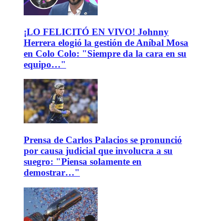
¡LO FELICITÓ EN VIVO! Johnny
Herrera elogió la gestión de Aníbal Mosa
en Colo Colo: "Siempre da la cara en su
equipo…"
Prensa de Carlos Palacios se pronunció
por causa judicial que involucra a su
suegro: "Piensa solamente en
demostrar…"