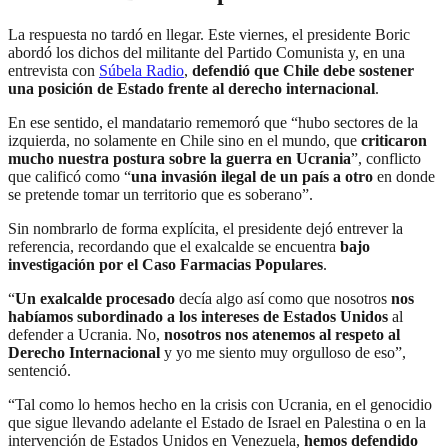
La respuesta no tardó en llegar. Este viernes, el presidente Boric
abordó los dichos del militante del Partido Comunista y, en una
entrevista con
Súbela Radio
,
defendió que Chile debe sostener
una posición de Estado frente al derecho internacional
.
En ese sentido, el mandatario rememoró que “hubo sectores de la
izquierda, no solamente en Chile sino en el mundo, que
criticaron
mucho nuestra postura sobre la guerra en Ucrania
”, conflicto
que calificó como “
una invasión ilegal de un país a otro
en donde
se pretende tomar un territorio que es soberano”.
Sin nombrarlo de forma explícita, el presidente dejó entrever la
referencia, recordando que el exalcalde se encuentra
bajo
investigación por el Caso Farmacias Populares
.
“
Un exalcalde procesado
decía algo así como que nosotros
nos
habíamos subordinado a los intereses de Estados Unidos
al
defender a Ucrania. No,
nosotros nos atenemos al respeto al
Derecho Internacional
y yo me siento muy orgulloso de eso”,
sentenció.
“Tal como lo hemos hecho en la crisis con Ucrania, en el genocidio
que sigue llevando adelante el Estado de Israel en Palestina o en la
intervención de Estados Unidos en Venezuela,
hemos defendido