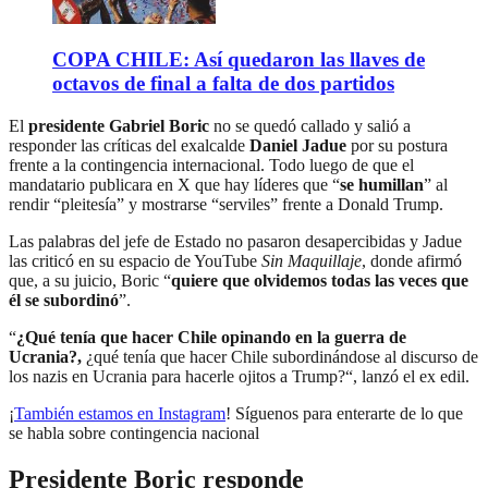
COPA CHILE: Así quedaron las llaves de
octavos de final a falta de dos partidos
El
presidente Gabriel Boric
no se quedó callado y salió a
responder las críticas del exalcalde
Daniel Jadue
por su postura
frente a la contingencia internacional. Todo luego de que el
mandatario publicara en X que hay líderes que “
se humillan
” al
rendir “pleitesía” y mostrarse “serviles” frente a Donald Trump.
Las palabras del jefe de Estado no pasaron desapercibidas y Jadue
las criticó en su espacio de YouTube
Sin Maquillaje
, donde afirmó
que, a su juicio, Boric “
quiere que olvidemos todas las veces que
él se subordinó
”.
“
¿Qué tenía que hacer Chile opinando en la guerra de
Ucrania?,
¿qué tenía que hacer Chile subordinándose al discurso de
los nazis en Ucrania para hacerle ojitos a Trump?“, lanzó el ex edil.
¡
También estamos en Instagram
! Síguenos para enterarte de lo que
se habla sobre contingencia nacional
Presidente Boric responde