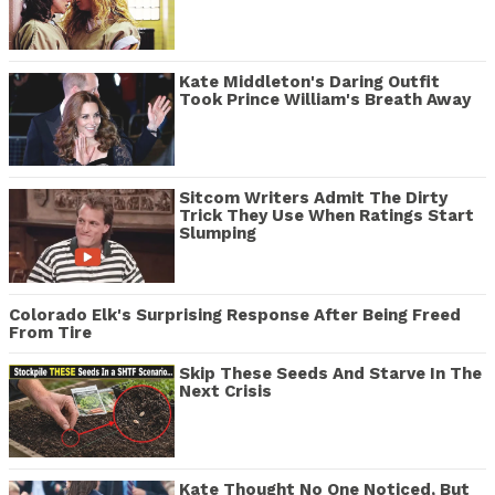
Kate Middleton's Daring Outfit
Took Prince William's Breath Away
Sitcom Writers Admit The Dirty
Trick They Use When Ratings Start
Slumping
Colorado Elk's Surprising Response After Being Freed
From Tire
Skip These Seeds And Starve In The
Next Crisis
Kate Thought No One Noticed, But