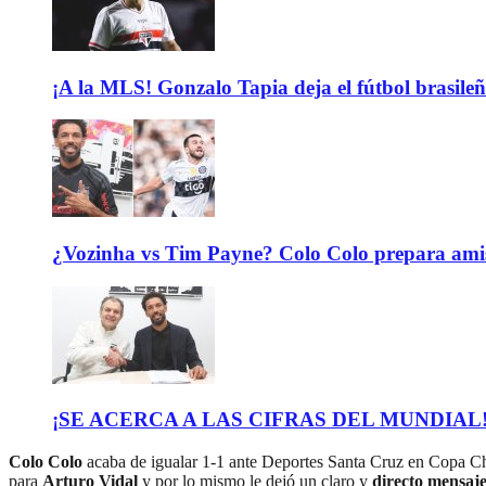
¡A la MLS! Gonzalo Tapia deja el fútbol brasileño
¿Vozinha vs Tim Payne? Colo Colo prepara ami
¡SE ACERCA A LAS CIFRAS DEL MUNDIAL! El b
Colo Colo
acaba de igualar 1-1 ante Deportes Santa Cruz en Copa Chil
para
Arturo Vidal
y por lo mismo le dejó un claro y
directo mensaj