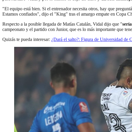
"El equipo está bien. Si el entrenador necesita otros, hay que preguntá
Estamos confiados", dijo el "King" tras el amargo empate en Copa Ch
Respecto a la posible llegada de Matías Catalán, Vidal dijo que "
sería
campeonato y el partido con Junior, que es lo más importante que ten
Quizás te pueda interesar:
¿Dará el salto?: Figura de Universidad de Ch