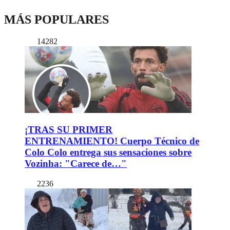
MÁS POPULARES
14282
¡TRAS SU PRIMER
ENTRENAMIENTO! Cuerpo Técnico de
Colo Colo entrega sus sensaciones sobre
Vozinha: "Carece de…"
2236