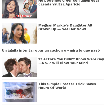
No podemos creer con quién está
casada Yalitza Aparicio
Meghan Markle's Daughter All
Grown Up — See Her Now!
Un águila intenta robar un cachorro - mira lo que pasó
17 Actors You Didn't Know Were Gay
—No. 7 Will Blow Your Mind
This Simple Freezer Trick Saves
Hours Of Work!