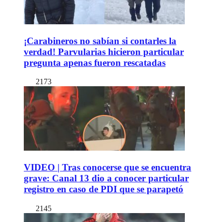
¡Carabineros no sabían si contarles la
verdad! Parvularias hicieron particular
pregunta apenas fueron rescatadas
2173
VIDEO | Tras conocerse que se encuentra
grave: Canal 13 dio a conocer particular
registro en caso de PDI que se parapetó
2145