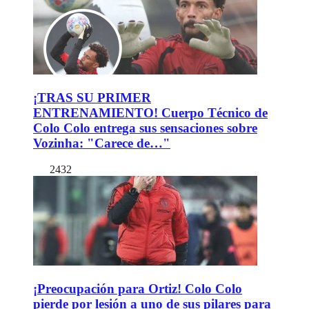
¡TRAS SU PRIMER
ENTRENAMIENTO! Cuerpo Técnico de
Colo Colo entrega sus sensaciones sobre
Vozinha: "Carece de…"
2432
¡Preocupación para Ortiz! Colo Colo
pierde por lesión a uno de sus pilares para