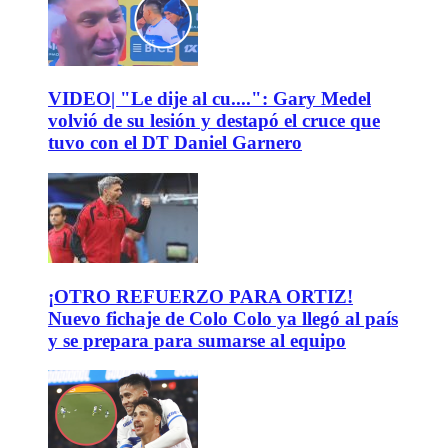
VIDEO| "Le dije al cu....": Gary Medel
volvió de su lesión y destapó el cruce que
tuvo con el DT Daniel Garnero
¡OTRO REFUERZO PARA ORTIZ!
Nuevo fichaje de Colo Colo ya llegó al país
y se prepara para sumarse al equipo