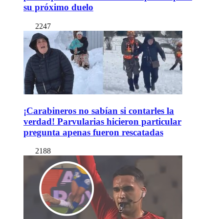
su próximo duelo
2247
¡Carabineros no sabían si contarles la
verdad! Parvularias hicieron particular
pregunta apenas fueron rescatadas
2188