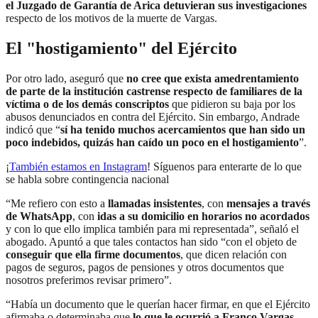
el Juzgado de Garantía de Arica detuvieran sus investigaciones
respecto de los motivos de la muerte de Vargas.
El "hostigamiento" del Ejército
Por otro lado, aseguró que
no cree que exista amedrentamiento
de parte de la institución castrense respecto de familiares de la
víctima o de los demás conscriptos
que pidieron su baja por los
abusos denunciados en contra del Ejército. Sin embargo, Andrade
indicó que “
sí ha tenido muchos acercamientos que han sido un
poco indebidos, quizás han caído un poco en el hostigamiento
”.
¡
También estamos en Instagram
! Síguenos para enterarte de lo que
se habla sobre contingencia nacional
“Me refiero con esto a
llamadas insistentes
, con
mensajes a través
de WhatsApp
, con
idas a su domicilio en horarios no acordados
y con lo que ello implica también para mi representada”, señaló el
abogado. Apuntó a que tales contactos han sido “con el objeto de
conseguir que ella firme documentos
, que dicen relación con
pagos de seguros, pagos de pensiones y otros documentos que
nosotros preferimos revisar primero”.
“Había un documento que le querían hacer firmar, en que el Ejército
afirmaba o determinaba que
lo que le ocurrió a Franco Vargas