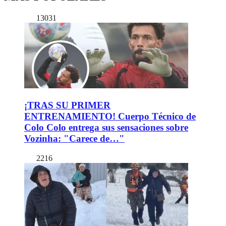
13031
¡TRAS SU PRIMER
ENTRENAMIENTO! Cuerpo Técnico de
Colo Colo entrega sus sensaciones sobre
Vozinha: "Carece de…"
2216