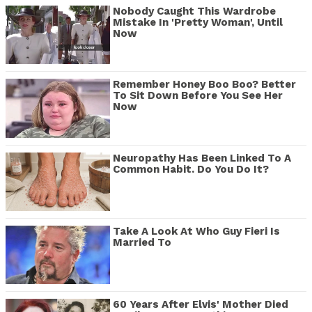
Nobody Caught This Wardrobe
Mistake In 'Pretty Woman', Until
Now
Remember Honey Boo Boo? Better
To Sit Down Before You See Her
Now
Neuropathy Has Been Linked To A
Common Habit. Do You Do It?
Take A Look At Who Guy Fieri Is
Married To
60 Years After Elvis' Mother Died