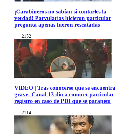
¡Carabineros no sabían si contarles la
verdad! Parvularias hicieron particular
pregunta apenas fueron rescatadas
2152
VIDEO | Tras conocerse que se encuentra
grave: Canal 13 dio a conocer particular
registro en caso de PDI que se parapetó
2114