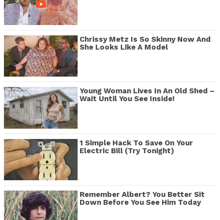
Chrissy Metz Is So Skinny Now And
She Looks Like A Model
Young Woman Lives In An Old Shed –
Wait Until You See Inside!
1 Simple Hack To Save On Your
Electric Bill (Try Tonight)
Remember Albert? You Better Sit
Down Before You See Him Today