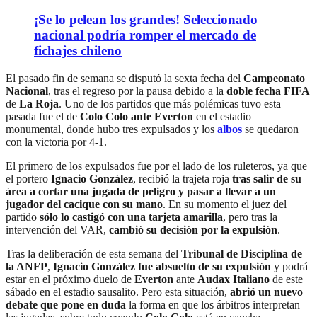
¡Se lo pelean los grandes! Seleccionado
nacional podría romper el mercado de
fichajes chileno
El pasado fin de semana se disputó la sexta fecha del
Campeonato
Nacional
, tras el regreso por la pausa debido a la
doble fecha FIFA
de
La Roja
. Uno de los partidos que más polémicas tuvo esta
pasada fue el de
Colo Colo ante Everton
en el estadio
monumental, donde hubo tres expulsados y los
albos
se quedaron
con la victoria por 4-1.
El primero de los expulsados fue por el lado de los ruleteros, ya que
el portero
Ignacio González
, recibió la trajeta roja
tras salir de su
área a cortar una jugada de peligro y pasar a llevar a un
jugador del cacique con su mano
. En su momento el juez del
partido
sólo lo castigó con una tarjeta amarilla
, pero tras la
intervención del VAR,
cambió su decisión por la expulsión
.
Tras la deliberación de esta semana del
Tribunal de Disciplina de
la ANFP
,
Ignacio González fue absuelto de su expulsión
y podrá
estar en el próximo duelo de
Everton
ante
Audax Italiano
de este
sábado en el estadio sausalito. Pero esta situación,
abrió un nuevo
debate que pone en duda
la forma en que los árbitros interpretan