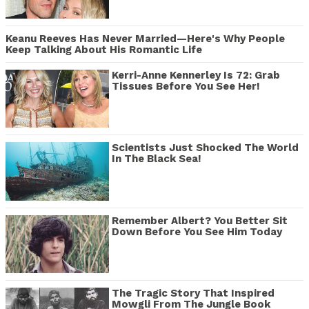
Keanu Reeves Has Never Married—Here's Why People
Keep Talking About His Romantic Life
Kerri-Anne Kennerley Is 72: Grab
Tissues Before You See Her!
Scientists Just Shocked The World
In The Black Sea!
Remember Albert? You Better Sit
Down Before You See Him Today
The Tragic Story That Inspired
Mowgli From The Jungle Book