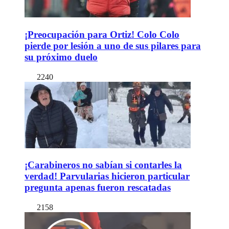
¡Preocupación para Ortiz! Colo Colo
pierde por lesión a uno de sus pilares para
su próximo duelo
2240
¡Carabineros no sabían si contarles la
verdad! Parvularias hicieron particular
pregunta apenas fueron rescatadas
2158