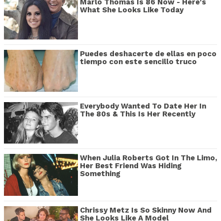
Marlo Thomas Is 86 Now - Here's
What She Looks Like Today
Puedes deshacerte de ellas en poco
tiempo con este sencillo truco
Everybody Wanted To Date Her In
The 80s & This Is Her Recently
When Julia Roberts Got In The Limo,
Her Best Friend Was Hiding
Something
Chrissy Metz Is So Skinny Now And
She Looks Like A Model