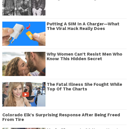
Putting A SIM In A Charger—What
The Viral Hack Really Does
Why Women Can't Resist Men Who
Know This Hidden Secret
The Fatal Illness She Fought While
Top Of The Charts
Colorado Elk's Surprising Response After Being Freed
From Tire