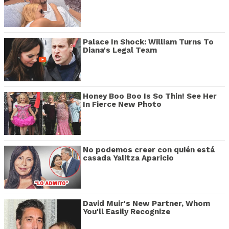
Palace In Shock: William Turns To
Diana's Legal Team
Honey Boo Boo Is So Thin! See Her
In Fierce New Photo
No podemos creer con quién está
casada Yalitza Aparicio
David Muir's New Partner, Whom
You'll Easily Recognize