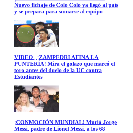
Nuevo fichaje de Colo Colo ya llegó al país
y se prepara para sumarse al equipo
VIDEO | ¡ZAMPEDRI AFINA LA
PUNTERÍA! Mira el golazo que marcó el
toro antes del duelo de la UC contra
Estudiantes
¡CONMOCIÓN MUNDIAL! Murió Jorge
Messi, padre de Lionel Messi, a los 68