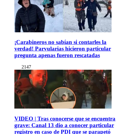
¡Carabineros no sabían si contarles la
verdad! Parvularias hicieron particular
pregunta apenas fueron rescatadas
2147
VIDEO | Tras conocerse que se encuentra
grave: Canal 13 dio a conocer particular
registro en caso de PDI que se parapetó