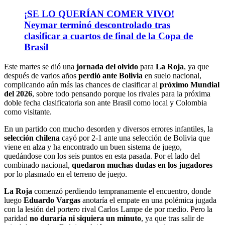
¡SE LO QUERÍAN COMER VIVO!
Neymar terminó descontrolado tras
clasificar a cuartos de final de la Copa de
Brasil
Este martes se dió una
jornada del olvido
para
La Roja
, ya que
después de varios años
perdió ante Bolivia
en suelo nacional,
complicando aún más las chances de clasificar al
próximo Mundial
del 2026
, sobre todo pensando porque los rivales para la próxima
doble fecha clasificatoria son ante Brasil como local y Colombia
como visitante.
En un partido con mucho desorden y diversos errores infantiles, la
selección chilena
cayó por 2-1 ante una selección de Bolivia que
viene en alza y ha encontrado un buen sistema de juego,
quedándose con los seis puntos en esta pasada. Por el lado del
combinado nacional,
quedaron muchas dudas en los jugadores
por lo plasmado en el terreno de juego.
La Roja
comenzó perdiendo tempranamente el encuentro, donde
luego
Eduardo Vargas
anotaría el empate en una polémica jugada
con la lesión del portero rival Carlos Lampe de por medio. Pero la
paridad
no duraría ni siquiera un minuto
, ya que tras salir de