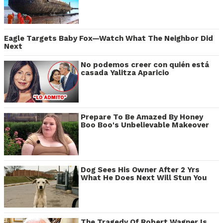
Eagle Targets Baby Fox—Watch What The Neighbor Did
Next
No podemos creer con quién está
casada Yalitza Aparicio
Prepare To Be Amazed By Honey
Boo Boo's Unbelievable Makeover
Dog Sees His Owner After 2 Yrs
What He Does Next Will Stun You
The Tragedy Of Robert Wagner Is