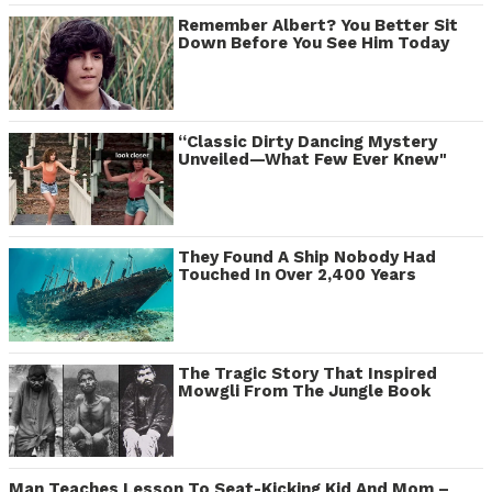
Remember Albert? You Better Sit
Down Before You See Him Today
“Classic Dirty Dancing Mystery
Unveiled—What Few Ever Knew"
They Found A Ship Nobody Had
Touched In Over 2,400 Years
The Tragic Story That Inspired
Mowgli From The Jungle Book
Man Teaches Lesson To Seat-Kicking Kid And Mom –