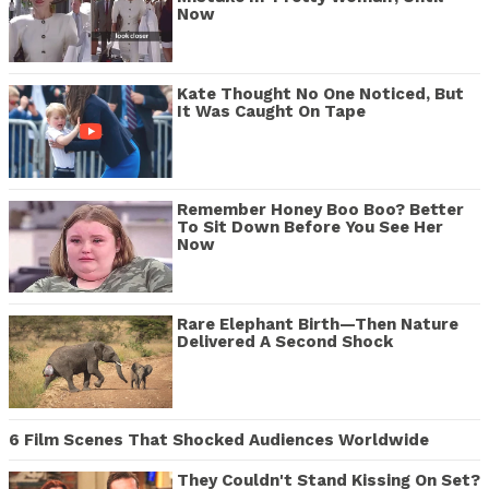
Now
Kate Thought No One Noticed, But
It Was Caught On Tape
Remember Honey Boo Boo? Better
To Sit Down Before You See Her
Now
Rare Elephant Birth—Then Nature
Delivered A Second Shock
6 Film Scenes That Shocked Audiences Worldwide
They Couldn't Stand Kissing On Set?