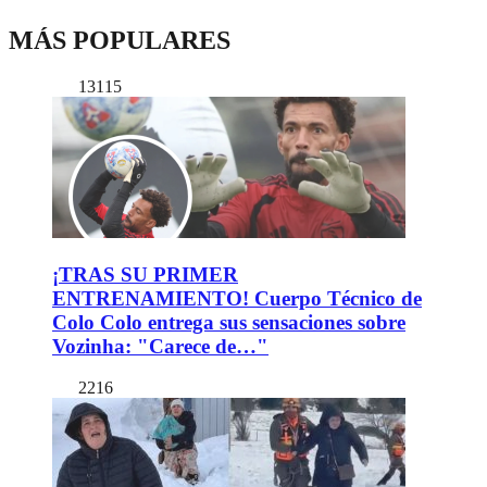
MÁS POPULARES
13115
¡TRAS SU PRIMER
ENTRENAMIENTO! Cuerpo Técnico de
Colo Colo entrega sus sensaciones sobre
Vozinha: "Carece de…"
2216