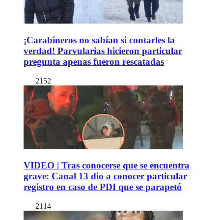
¡Carabineros no sabían si contarles la
verdad! Parvularias hicieron particular
pregunta apenas fueron rescatadas
2152
VIDEO | Tras conocerse que se encuentra
grave: Canal 13 dio a conocer particular
registro en caso de PDI que se parapetó
2114