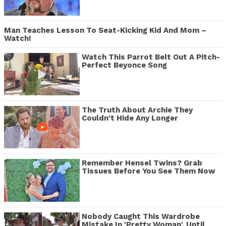
Man Teaches Lesson To Seat-Kicking Kid And Mom –
Watch!
Watch This Parrot Belt Out A Pitch-
Perfect Beyonce Song
The Truth About Archie They
Couldn't Hide Any Longer
Remember Hensel Twins? Grab
Tissues Before You See Them Now
Nobody Caught This Wardrobe
Mistake In 'Pretty Woman', Until