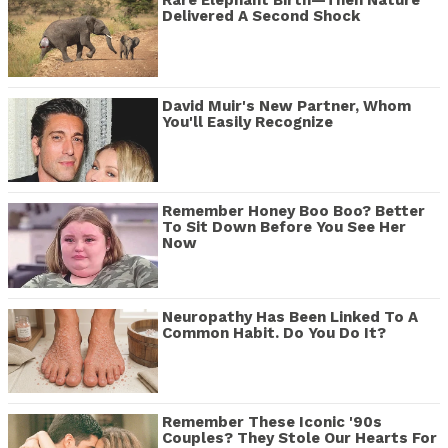
Rare Elephant Birth—Then Nature
Delivered A Second Shock
David Muir's New Partner, Whom
You'll Easily Recognize
Remember Honey Boo Boo? Better
To Sit Down Before You See Her
Now
Neuropathy Has Been Linked To A
Common Habit. Do You Do It?
Remember These Iconic '90s
Couples? They Stole Our Hearts For