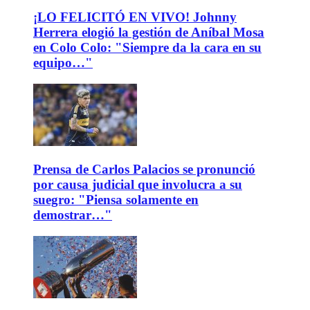
¡LO FELICITÓ EN VIVO! Johnny
Herrera elogió la gestión de Aníbal Mosa
en Colo Colo: "Siempre da la cara en su
equipo…"
Prensa de Carlos Palacios se pronunció
por causa judicial que involucra a su
suegro: "Piensa solamente en
demostrar…"