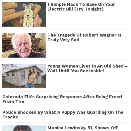
1 Simple Hack To Save On Your
Electric Bill (Try Tonight)
The Tragedy Of Robert Wagner Is
Truly Very Sad
Young Woman Lives In An Old Shed –
Wait Until You See Inside!
Colorado Elk's Surprising Response After Being Freed
From Tire
Police Shocked By What A Puppy Was Guarding On The
Tracks
Monica Lewinsky, 51, Shows Off