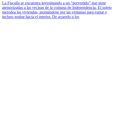
La Fiscalía se encuentra investigando a un “pervertido” que tiene
atemorizadas a las vecinas de la comuna de Independencia. El sujeto
merodea las viviendas, asomándose por las ventanas para espiar e
incluso grabar hacia el interior. De acuerdo a los