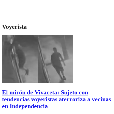
Voyerista
El mirón de Vivaceta: Sujeto con
tendencias voyeristas aterroriza a vecinas
en Independencia