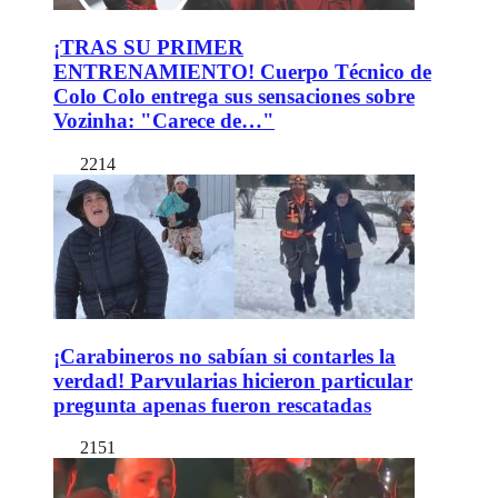
¡TRAS SU PRIMER
ENTRENAMIENTO! Cuerpo Técnico de
Colo Colo entrega sus sensaciones sobre
Vozinha: "Carece de…"
2214
¡Carabineros no sabían si contarles la
verdad! Parvularias hicieron particular
pregunta apenas fueron rescatadas
2151