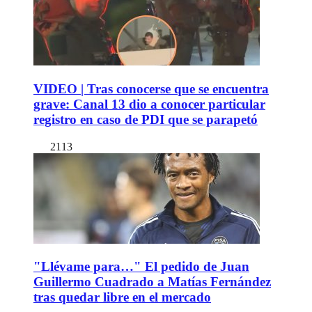
VIDEO | Tras conocerse que se encuentra
grave: Canal 13 dio a conocer particular
registro en caso de PDI que se parapetó
2113
"Llévame para…" El pedido de Juan
Guillermo Cuadrado a Matías Fernández
tras quedar libre en el mercado