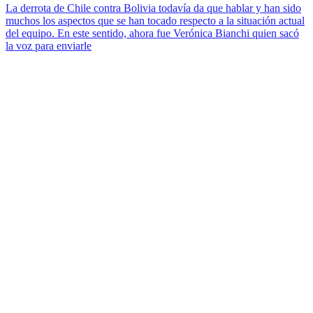
La derrota de Chile contra Bolivia todavía da que hablar y han sido
muchos los aspectos que se han tocado respecto a la situación actual
del equipo. En este sentido, ahora fue Verónica Bianchi quien sacó
la voz para enviarle