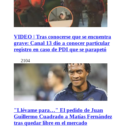
VIDEO | Tras conocerse que se encuentra
grave: Canal 13 dio a conocer particular
registro en caso de PDI que se parapetó
2104
"Llévame para…" El pedido de Juan
Guillermo Cuadrado a Matías Fernández
tras quedar libre en el mercado