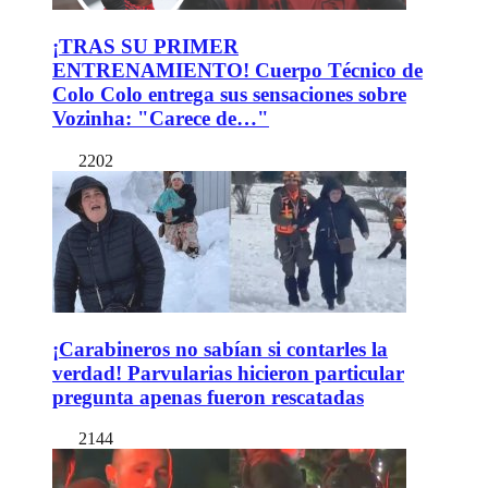
¡TRAS SU PRIMER
ENTRENAMIENTO! Cuerpo Técnico de
Colo Colo entrega sus sensaciones sobre
Vozinha: "Carece de…"
2202
¡Carabineros no sabían si contarles la
verdad! Parvularias hicieron particular
pregunta apenas fueron rescatadas
2144