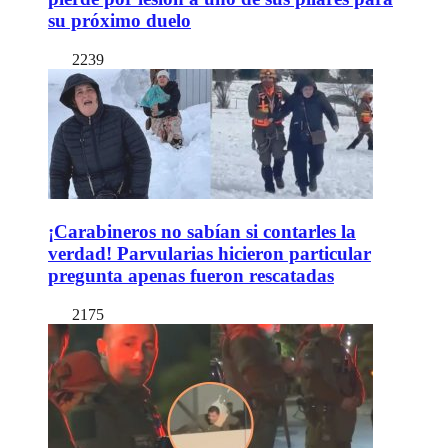
su próximo duelo
2239
¡Carabineros no sabían si contarles la
verdad! Parvularias hicieron particular
pregunta apenas fueron rescatadas
2175