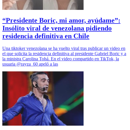
“Presidente Boric, mi amor, ayúdame”:
Insólito viral de venezolana pidiendo
residencia definitiva en Chile
Una tiktoker venezolana se ha vuelto viral tras publicar un video en
el que solicita la residencia definitiva al presidente Gabriel Boric y a
la ministra Carolina Tohá. En el video compartido en TikTok, la
usuaria @rayza_60 apeló a las