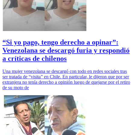
“Si yo pago, tengo derecho a opinar”:
Venezolana se descargó furia y respondió
a críticas de chilenos
Una mujer venezolana se descargó con todo en redes sociales tras
ser tratada de “visita” en Chile. En particular, le dijeron que por ser
extranjera no tenía derecho a opinión luego de quejarse por el retiro
de su moto de