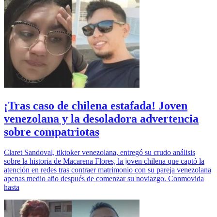
¡Tras caso de chilena estafada! Joven
venezolana y la desoladora advertencia
sobre compatriotas
Claret Sandoval, tiktoker venezolana, entregó su crudo análisis
sobre la historia de Macarena Flores, la joven chilena que captó la
atención en redes tras contraer matrimonio con su pareja venezolana
apenas medio año después de comenzar su noviazgo. Conmovida
hasta