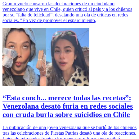
Gran revuelo causaron las declaraciones de un ciudadano
venezolano que vive en Chile, quien criticó al país y a los chilenos
por su “falta de felicidad”, desatando una ola de críticas en redes
sociales. "En vez de promover el esparcimiento,
“Esta conch... merece todas las recetas”:
Venezolana desató furia en redes sociales
con cruda burla sobre suicidios en Chile
La publicación de una joven venezolana que se burló de los chilenos
tras las celebraciones de Fiestas Patrias desató una ola de reacciones.
Lejos de retroceder frente a los mensajes y funas que recibió,