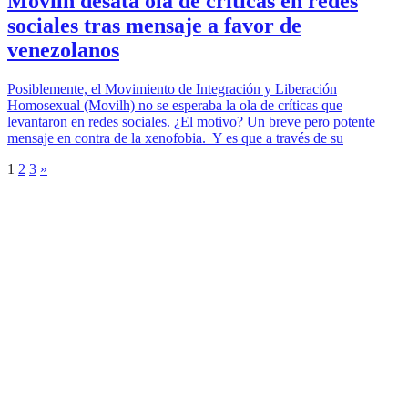
Movilh desata ola de críticas en redes
sociales tras mensaje a favor de
venezolanos
Posiblemente, el Movimiento de Integración y Liberación
Homosexual (Movilh) no se esperaba la ola de críticas que
levantaron en redes sociales. ¿El motivo? Un breve pero potente
mensaje en contra de la xenofobia. Y es que a través de su
1
2
3
»