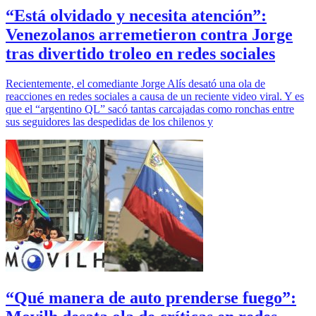
“Está olvidado y necesita atención”:
Venezolanos arremetieron contra Jorge
tras divertido troleo en redes sociales
Recientemente, el comediante Jorge Alís desató una ola de
reacciones en redes sociales a causa de un reciente video viral. Y es
que el “argentino QL” sacó tantas carcajadas como ronchas entre
sus seguidores las despedidas de los chilenos y
“Qué manera de auto prenderse fuego”: