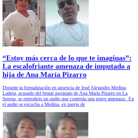
“Estoy más cerca de lo que te imaginas”:
La escalofriante amenaza de imputado a
hija de Ana María Pizarro
Durante la formalización en ausencia de José Alejandro Medina
Ladera, acusado del brutal asesinato de Ana María Pizarro en La
Serena, se reprodujo un audio que contenía una grave amenaza. En
el audio se escucha a Medina, ex pareja de