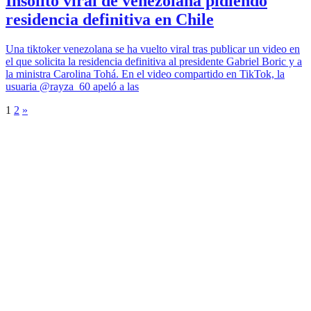
Insólito viral de venezolana pidiendo
residencia definitiva en Chile
Una tiktoker venezolana se ha vuelto viral tras publicar un video en
el que solicita la residencia definitiva al presidente Gabriel Boric y a
la ministra Carolina Tohá. En el video compartido en TikTok, la
usuaria @rayza_60 apeló a las
1
2
»