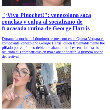
"¡Viva Pinochet!": venezolana saca
ronchas y culpa al socialismo de
fracasada rutina de George Harris
Durante la noche del domingo se presentó en la Quinta Vergara el
comediante venezolano George Harris, quien lamentablemente fue
pifiado por el público debiendo abandonar el escenario. Tras lo
ocurrido sus compatriotas en maza abandonaron la primera noche
del festival