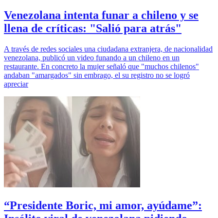
Venezolana intenta funar a chileno y se
llena de críticas: "Salió para atrás"
A través de redes sociales una ciudadana extranjera, de nacionalidad
venezolana, publicó un video funando a un chileno en un
restaurante. En concreto la mujer señaló que "muchos chilenos"
andaban "amargados" sin embrago, el su registro no se logró
apreciar
“Presidente Boric, mi amor, ayúdame”: