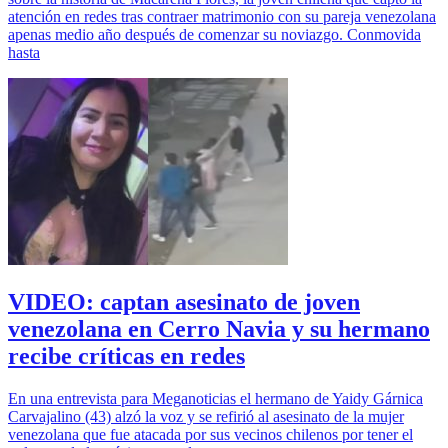
atención en redes tras contraer matrimonio con su pareja venezolana
apenas medio año después de comenzar su noviazgo. Conmovida
hasta
VIDEO: captan asesinato de joven
venezolana en Cerro Navia y su hermano
recibe críticas en redes
En una entrevista para Meganoticias el hermano de Yaidy Gárnica
Carvajalino (43) alzó la voz y se refirió al asesinato de la mujer
venezolana que fue atacada por sus vecinos chilenos por tener el