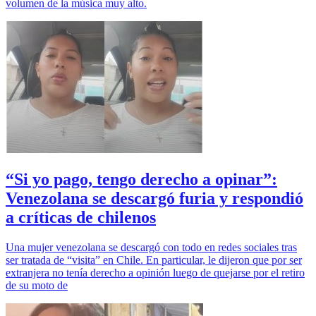
volumen de la música muy alto.
“Si yo pago, tengo derecho a opinar”:
Venezolana se descargó furia y respondió
a críticas de chilenos
Una mujer venezolana se descargó con todo en redes sociales tras
ser tratada de “visita” en Chile. En particular, le dijeron que por ser
extranjera no tenía derecho a opinión luego de quejarse por el retiro
de su moto de