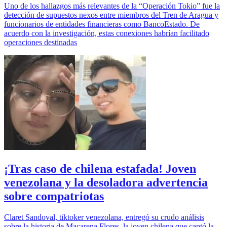
Uno de los hallazgos más relevantes de la “Operación Tokio” fue la
detección de supuestos nexos entre miembros del Tren de Aragua y
funcionarios de entidades financieras como BancoEstado. De
acuerdo con la investigación, estas conexiones habrían facilitado
operaciones destinadas
¡Tras caso de chilena estafada! Joven
venezolana y la desoladora advertencia
sobre compatriotas
Claret Sandoval, tiktoker venezolana, entregó su crudo análisis
sobre la historia de Macarena Flores, la joven chilena que captó la