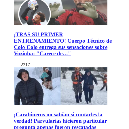
¡TRAS SU PRIMER
ENTRENAMIENTO! Cuerpo Técnico de
Colo Colo entrega sus sensaciones sobre
Vozinha: "Carece de…"
2217
¡Carabineros no sabían si contarles la
verdad! Parvularias hicieron particular
pregunta apenas fueron rescatadas