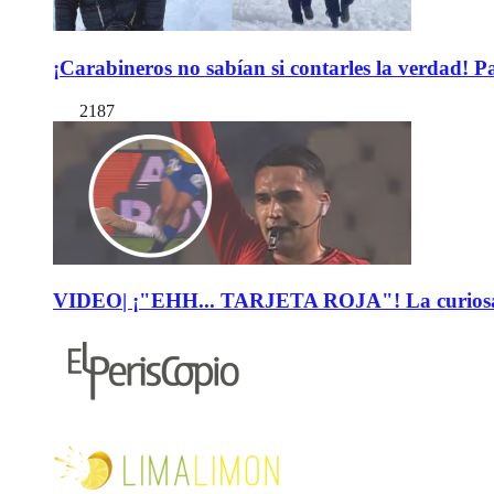
¡Carabineros no sabían si contarles la verdad! P
2187
VIDEO| ¡"EHH... TARJETA ROJA"! La curiosa expl