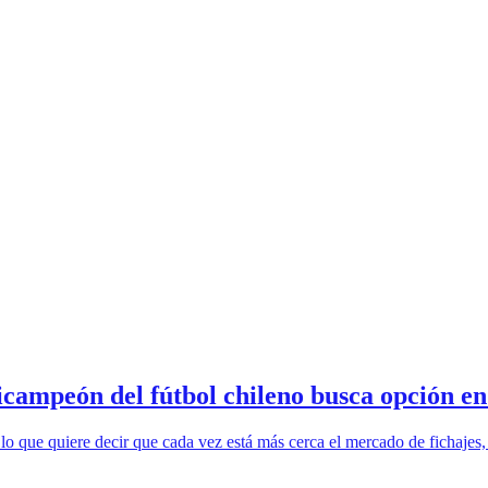
eón del fútbol chileno busca opción en 
lo que quiere decir que cada vez está más cerca el mercado de fichajes,