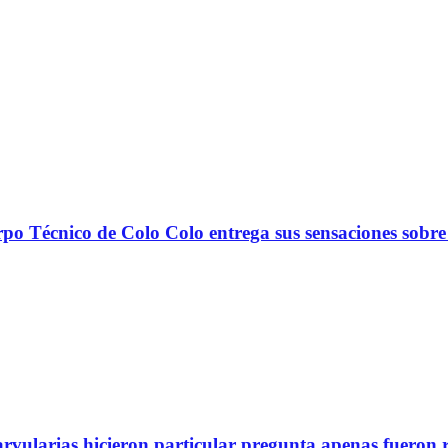
nico de Colo Colo entrega sus sensaciones sobre
arvularias hicieron particular pregunta apenas fueron 