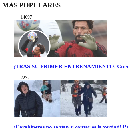
MÁS POPULARES
14097
¡TRAS SU PRIMER ENTRENAMIENTO! Cuerpo Téc
2232
¡Carabineros no sabían si contarles la verdad! P